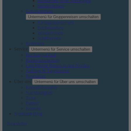
Rundreisen ohne Mietwagen
Standortreisen
Gruppenreisen
Untermenü für Gruppenreisen umschalten
Kleingruppenreisen
Erlebnisreisen
Wanderreisen
Schiffsreisen
Reitreisen
Service
Untermenü für Service umschalten
Buchungsablauf
Reiseversicherung
Last Minute Reisen in den Norden
Auflüge & Tagestouren
Newsletter
Über uns
Untermenü für Über uns umschalten
Reisephilosophie
Nachhaltigkeit
Team
Partner
Kontakt
Nordland-Blog
Newsletter