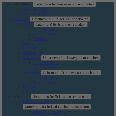
Reisesaison
Untermenü für Reisesaison umschalten
Sommer - 2026
Winter - 2026/2027
Reiseziele
Untermenü für Reiseziele umschalten
Island
Untermenü für Island umschalten
Individualreisen
Gruppenreisen
Reitreisen
Färöer
Grönland
Spitzbergen
Norwegen
Untermenü für Norwegen umschalten
Individualreisen
Gruppenreisen
Schweden
Untermenü für Schweden umschalten
Individualreisen
Gruppenreisen
Finnland
Dänemark
Reisearten
Untermenü für Reisearten umschalten
Individualreisen
Untermenü für Individualreisen umschalten
Mietwagenreisen