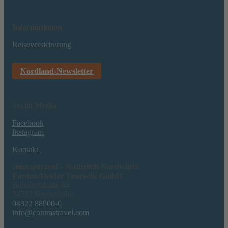
Informationen
Reiseversicherung
Nordland-Newsletter
Social Media
Facebook
Instagram
Kontakt
contrastravel – Natürlich Nordwärts
Pardon/Heider Touristik GmbH
Bahnhofstraße 44
24582 Bordesholm
04322 88900-0
info@contrastravel.com