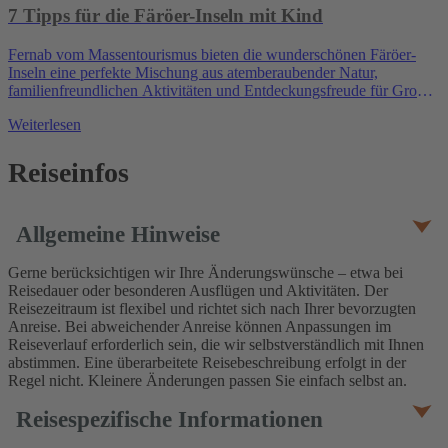
7 Tipps für die Färöer-Inseln mit Kind
Fernab vom Massentourismus bieten die wunderschönen Färöer-
Inseln eine perfekte Mischung aus atemberaubender Natur,
familienfreundlichen Aktivitäten und Entdeckungsfreude für Groß
und Klein. Ausgehend von der charmanten Hauptstadt Tórshavn
Weiterlesen
kannst du…
Reiseinfos
Allgemeine Hinweise
Gerne berücksichtigen wir Ihre Änderungswünsche – etwa bei
Reisedauer oder besonderen Ausflügen und Aktivitäten. Der
Reisezeitraum ist flexibel und richtet sich nach Ihrer bevorzugten
Anreise. Bei abweichender Anreise können Anpassungen im
Reiseverlauf erforderlich sein, die wir selbstverständlich mit Ihnen
abstimmen. Eine überarbeitete Reisebeschreibung erfolgt in der
Regel nicht. Kleinere Änderungen passen Sie einfach selbst an.
Reisespezifische Informationen