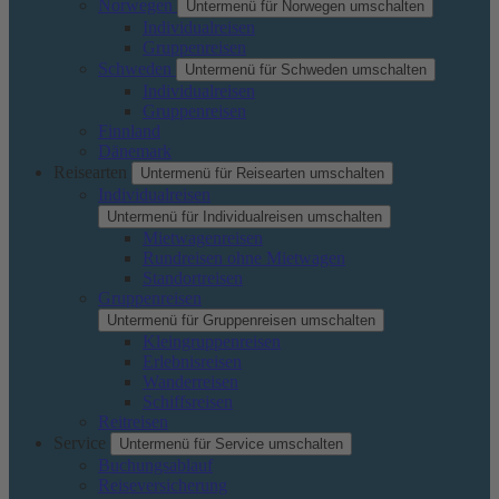
Norwegen
Untermenü für Norwegen umschalten
Individualreisen
Gruppenreisen
Schweden
Untermenü für Schweden umschalten
Individualreisen
Gruppenreisen
Finnland
Dänemark
Reisearten
Untermenü für Reisearten umschalten
Individualreisen
Untermenü für Individualreisen umschalten
Mietwagenreisen
Rundreisen ohne Mietwagen
Standortreisen
Gruppenreisen
Untermenü für Gruppenreisen umschalten
Kleingruppenreisen
Erlebnisreisen
Wanderreisen
Schiffsreisen
Reitreisen
Service
Untermenü für Service umschalten
Buchungsablauf
Reiseversicherung