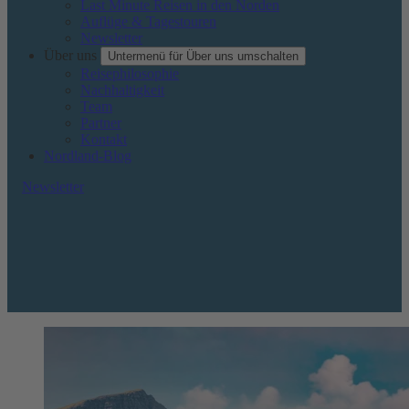
Last Minute Reisen in den Norden
Auflüge & Tagestouren
Newsletter
Über uns
Untermenü für Über uns umschalten
Reisephilosophie
Nachhaltigkeit
Team
Partner
Kontakt
Nordland-Blog
Newsletter