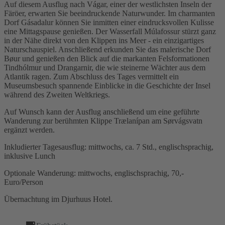
Auf diesem Ausflug nach Vágar, einer der westlichsten Inseln der
Färöer, erwarten Sie beeindruckende Naturwunder. Im charmanten
Dorf Gásadalur können Sie inmitten einer eindrucksvollen Kulisse
eine Mittagspause genießen. Der Wasserfall Múlafossur stürzt ganz
in der Nähe direkt von den Klippen ins Meer - ein einzigartiges
Naturschauspiel. Anschließend erkunden Sie das malerische Dorf
Bøur und genießen den Blick auf die markanten Felsformationen
Tindhólmur und Drangarnir, die wie steinerne Wächter aus dem
Atlantik ragen. Zum Abschluss des Tages vermittelt ein
Museumsbesuch spannende Einblicke in die Geschichte der Insel
während des Zweiten Weltkriegs.
Auf Wunsch kann der Ausflug anschließend um eine geführte
Wanderung zur berühmten Klippe Trælanípan am Sørvágsvatn
ergänzt werden.
Inkludierter Tagesausflug: mittwochs, ca. 7 Std., englischsprachig,
inklusive Lunch
Optionale Wanderung: mittwochs, englischsprachig, 70,-
Euro/Person
Übernachtung im Djurhuus Hotel.