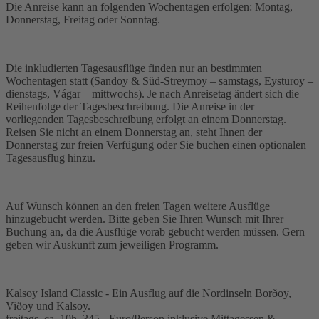
Die Anreise kann an folgenden Wochentagen erfolgen: Montag,
Donnerstag, Freitag oder Sonntag.
Die inkludierten Tagesausflüge finden nur an bestimmten
Wochentagen statt (Sandoy & Süd-Streymoy – samstags, Eysturoy –
dienstags, Vágar – mittwochs). Je nach Anreisetag ändert sich die
Reihenfolge der Tagesbeschreibung. Die Anreise in der
vorliegenden Tagesbeschreibung erfolgt an einem Donnerstag.
Reisen Sie nicht an einem Donnerstag an, steht Ihnen der
Donnerstag zur freien Verfügung oder Sie buchen einen optionalen
Tagesausflug hinzu.
Auf Wunsch können an den freien Tagen weitere Ausflüge
hinzugebucht werden. Bitte geben Sie Ihren Wunsch mit Ihrer
Buchung an, da die Ausflüge vorab gebucht werden müssen. Gern
geben wir Auskunft zum jeweiligen Programm.
Kalsoy Island Classic - Ein Ausflug auf die Nordinseln Borðoy,
Viðoy und Kalsoy.
freitags, ca. 10h, 345,- Euro/Person inklusive Mittagessen &