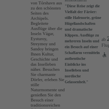
Reiseberaterin
von Tórshavn aus
"Diese Reise zeigt die
zu den schönsten
Vielfalt der Färöer:
Seiten des
stille Hafenorte, grüne
Archipels.
Begleitete
Hügellandschaften
Ausflüge über die
und dramatische
Inseln Vágar,
Klippen. Ausflüge zu
Eysturoy,
ab
mehreren Inseln und
Streymoy und
Flu
ein Besuch auf einer
Sandoy bringen
Schaffarm vermitteln
Ihnen Kultur,
authentische
Geschichte und
das Inselleben
Einblicke ins
näher. Besuchen
Inselleben und
Sie charmante
nordische
Dörfer, erleben Sie
Gelassenheit."
stille
Naturmomente und
genießen Sie den
Besuch einer
traditionsreichen