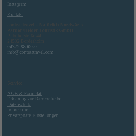
Instagram
Kontakt
contrastravel – Natürlich Nordwärts
Pardon/Heider Touristik GmbH
Bahnhofstraße 44
24582 Bordesholm
04322 88900-0
info@contrastravel.com
Service
AGB & Formblatt
Erklärung zur Barrierefreiheit
Datenschutz
Impressum
Privatsphäre-Einstellungen