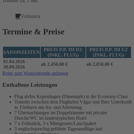
Transfer: ca. 1 Std.
Frühstück
Termine & Preise
PREIS P.P. IM DZ
PREIS P.P. IM EZ
SAISONZEITEN
(INKL. FLUG)
(INKL. FLUG)
01.04.2026 -
ab 2.450,00 €
ab 2.850,00 €
30.09.2026
Reise zum Wunschtermin anfragen
Enthaltene Leistungen
Flug ab/bis Kopenhagen (Dänemark) in der Economy-Class
Transfer zwischen dem Flughafen Vágar und Ihrer Unterkunft
in Tórshavn am An- und Abreisetag
7 Übernachtungen im Doppelzimmer mit privater
Dusche/WC im landestypischen Hotel
7 x Frühstück, 3 x Mittagessen/Lunchpaket
3 englischsprachig geführte Tagesausflüge laut