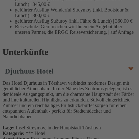
Lunch) | 345,00 €
geführter Ausflug Wonderful Streymoy (inkl. Bootstour &
Lunch) | 300,00 €
geführter Ausflug Suðuroy (inkl. Fähre & Lunch) | 360,00 €
Reiseschutz. Gern machen wir Ihnen ein Angebot über
unseren Partner, die ERGO Reiseversicherung. | auf Anfrage
Unterkünfte
Djurhuus Hotel
Das Hotel Djurhuus in Tórshavn verbindet modernes Design mit
gemütlicher Atmosphäre. In der Nähe des Zentrums gelegen, ist es
der ideale Ausgangspunkt, um die charmante Hauptstadt der Färöer
und ihre kulturellen Highlights zu erkunden. Stilvoll eingerichtete
Zimmer und ein reichhaltiges Frühstücksbuffet sorgen für einen
entspannten Aufenthalt - perfekt für Stadtentdecker und
Naturliebhaber.
Lage:
Insel Streymoy, in der Hauptstadt Tórshavn
Kategorie:
*** Hotel
Ausstattung:
Restaurant, Lounge, Fitness-Raum