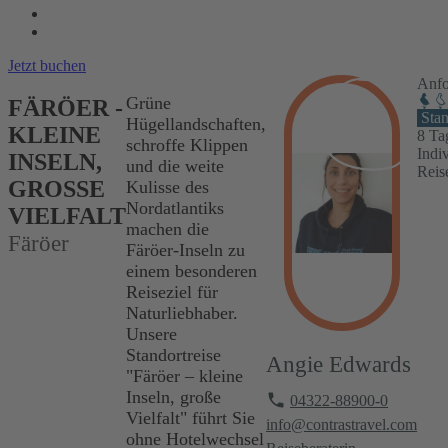
UNTERKÜNFTE
REISEINFOS
Jetzt buchen
Anfo
Grüne
FÄRÖER -
Stan
Hügellandschaften,
KLEINE
8 Ta
schroffe Klippen
Indiv
INSELN,
und die weite
Reis
GROSSE V
Kulisse des
Nordatlantiks
IELFALT
machen die
Färöer
Färöer-Inseln zu
einem besonderen
Reiseziel für
Naturliebhaber.
Unsere
Standortreise
Angie Edwards
"Färöer – kleine
Inseln, große
04322-88900-0
Vielfalt" führt Sie
info@contrastravel.com
ohne Hotelwechsel