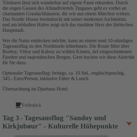
Tórshavn lässt sich wunderbar auf eigene Faust erkunden. Durch
die engen Gassen des Altstadtviertels Tinganes geht es vorbei an
charmanten Grasdachhäusern, die wie aus einem Märchen wirken.
Das Nordic House beeindruckt mit seiner modernen Architektur,
und am lebhaften Hafen zeigt sich das maritime Herz der färöischen
Hauptstadt.
Wer die Natur entdecken möchte, kann an einem rund 10-stündigen
Tagesausflug zu den Nordinseln teilnehmen. Die Route führt über
Borðoy, Viðoy und Kalsoy zu wilden Küsten, tief eingeschnittenen
Fjorden und majestätischen Bergen. Gern buchen wir diese Aktivität
für Sie dazu.
Optionaler Tagesausflug: freitags, ca. 10 Std., englischsprachig,
345,- Euro/Person, inklusive Fähre & Lunch
Übernachtung im Djurhuus Hotel.
Frühstück
Tag
3
Tagesausflug "Sandoy und
Kirkjubøur" - Kulturelle Höhepunkte