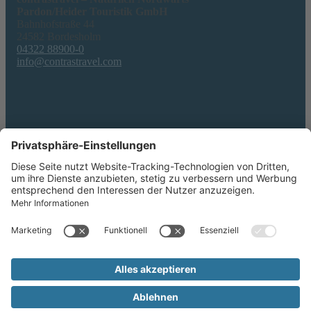
Pardon/Heider Touristik GmbH
Bahnhofstraße 44
24582 Bordesholm
04322 88900-0
info@contrastravel.com
Service
AGB & Formblatt
Erklärung zur Barrierefreiheit
Datenschutz
Impressum
Privatsphäre-Einstellungen