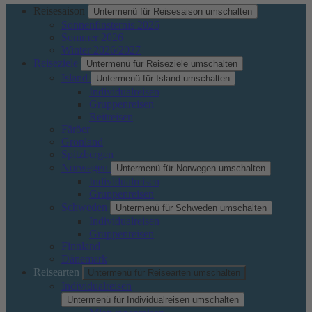
Reisesaison
Untermenü für Reisesaison umschalten
Sonnenfinsternis 2026
Sommer 2026
Winter 2026/2027
Reiseziele
Untermenü für Reiseziele umschalten
Island
Untermenü für Island umschalten
Individualreisen
Gruppenreisen
Reitreisen
Färöer
Grönland
Spitzbergen
Norwegen
Untermenü für Norwegen umschalten
Individualreisen
Gruppenreisen
Schweden
Untermenü für Schweden umschalten
Individualreisen
Gruppenreisen
Finnland
Dänemark
Reisearten
Untermenü für Reisearten umschalten
Individualreisen
Untermenü für Individualreisen umschalten