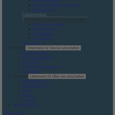
Mietwagenreisen
Rundreisen ohne Mietwagen
Standortreisen
Gruppenreisen
Untermenü für Gruppenreisen umschalten
Kleingruppenreisen
Erlebnisreisen
Wanderreisen
Schiffsreisen
Reitreisen
Service
Untermenü für Service umschalten
Buchungsablauf
Reiseversicherung
Freie Plätze
Auflüge & Tagestouren
Newsletter
Über uns
Untermenü für Über uns umschalten
Reisephilosophie
Nachhaltigkeit
Team
Partner
Kontakt
Nordland-Blog
Newsletter