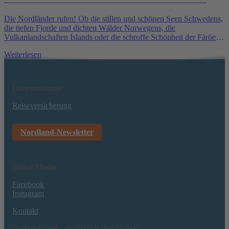
Die Nordländer rufen! Ob die stillen und schönen Seen Schwedens,
die tiefen Fjorde und dichten Wälder Norwegens, die
Vulkanlandschaften Islands oder die schroffe Schönheit der Färöer
Inseln – Kommt auf eine Reise in den Norden mit uns! Wir
Weiterlesen
verraten…
Informationen
Reiseversicherung
Nordland-Newsletter
Social Media
Facebook
Instagram
Kontakt
contrastravel – Natürlich Nordwärts