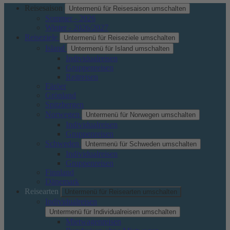
Reisesaison
Untermenü für Reisesaison umschalten
Sommer - 2026
Winter - 2026/2027
Reiseziele
Untermenü für Reiseziele umschalten
Island
Untermenü für Island umschalten
Individualreisen
Gruppenreisen
Reitreisen
Färöer
Grönland
Spitzbergen
Norwegen
Untermenü für Norwegen umschalten
Individualreisen
Gruppenreisen
Schweden
Untermenü für Schweden umschalten
Individualreisen
Gruppenreisen
Finnland
Dänemark
Reisearten
Untermenü für Reisearten umschalten
Individualreisen
Untermenü für Individualreisen umschalten
Mietwagenreisen