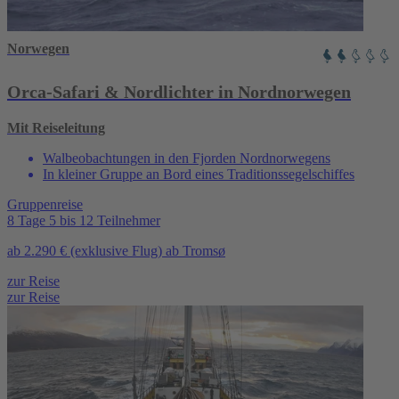
Norwegen
Orca-Safari & Nordlichter in Nordnorwegen
Mit Reiseleitung
Walbeobachtungen in den Fjorden Nordnorwegens
In kleiner Gruppe an Bord eines Traditionssegelschiffes
Gruppenreise
8 Tage
5 bis 12 Teilnehmer
ab
2.290 €
(exklusive Flug)
ab Tromsø
zur Reise
zur Reise