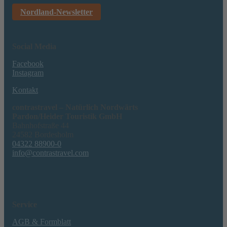
Nordland-Newsletter
Social Media
Facebook
Instagram
Kontakt
contrastravel – Natürlich Nordwärts
Pardon/Heider Touristik GmbH
Bahnhofstraße 44
24582 Bordesholm
04322 88900-0
info@contrastravel.com
Service
AGB & Formblatt