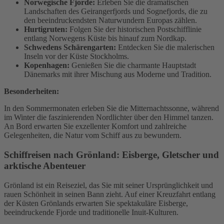
Norwegische Fjorde:
Erleben Sie die dramatischen
Landschaften des Geirangerfjords und Sognefjords, die zu
den beeindruckendsten Naturwundern Europas zählen.
Hurtigruten:
Folgen Sie der historischen Postschifflinie
entlang Norwegens Küste bis hinauf zum Nordkap.
Schwedens Schärengarten:
Entdecken Sie die malerischen
Inseln vor der Küste Stockholms.
Kopenhagen:
Genießen Sie die charmante Hauptstadt
Dänemarks mit ihrer Mischung aus Moderne und Tradition.
Besonderheiten:
In den Sommermonaten erleben Sie die Mitternachtssonne, während
im Winter die faszinierenden Nordlichter über den Himmel tanzen.
An Bord erwarten Sie exzellenter Komfort und zahlreiche
Gelegenheiten, die Natur vom Schiff aus zu bewundern.
Schiffreisen nach Grönland: Eisberge, Gletscher und
arktische Abenteuer
Grönland ist ein Reiseziel, das Sie mit seiner Ursprünglichkeit und
rauen Schönheit in seinen Bann zieht. Auf einer Kreuzfahrt entlang
der Küsten Grönlands erwarten Sie spektakuläre Eisberge,
beeindruckende Fjorde und traditionelle Inuit-Kulturen.