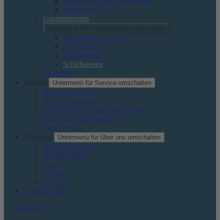
Rundreisen ohne Mietwagen
Standortreisen
Gruppenreisen
Untermenü für Gruppenreisen umschalten
Kleingruppenreisen
Erlebnisreisen
Wanderreisen
Schiffsreisen
Reitreisen
Service
Untermenü für Service umschalten
Buchungsablauf
Reiseversicherung
Last Minute Reisen in den Norden
Auflüge & Tagestouren
Newsletter
Über uns
Untermenü für Über uns umschalten
Reisephilosophie
Nachhaltigkeit
Team
Partner
Kontakt
Nordland-Blog
Newsletter