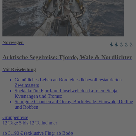
Norwegen
Arktische Segelreise: Fjorde, Wale & Nordlichter
Mit Reiseleitung
Gemütliches Leben an Bord eines liebevoll restaurierten
Zweimasters
Spektakuläre Fjord- und Inselwelt den Lofoten, Senja,
Kvænangen und Tromsø
Sehr gute Chancen auf Orcas, Buckelwale, Finnwale, Delfine
und Robben
Gruppenreise
12 Tage
5 bis 12 Teilnehmer
ab
3.190 €
(exklusive Flug)
ab Bodø