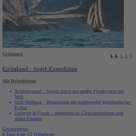
Grönland
Grönland - Segel-Expedition
Mit Reiseleitung
Scoresbysund – Segeln durch das größte Fjordsystem der
Welt
Inuit-Siedlung – Begegnung mit traditioneller grönländischer
Kultur
Eisberge & Fjorde – majestätische Gletscherkulissen und
stilles Eismeer
Gruppenreise
8 Tage
6 bis 12 Teilnehmer