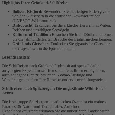
Highlights Ihrer Grönland-Schiffreise:
Ilulissat-Eisfjord:
Bewundern Sie die riesigen Eisberge, die
von den Gletschern in die arktischen Gewässer treiben
(UNESCO-Weltnaturerbe).
Diskobucht:
Erkunden Sie die arktische Tierwelt mit Walen,
Robben und unzähligen Seevögeln.
Kultur und Tradition:
Besuchen Sie Inuit-Dörfer und lernen
Sie die jahrhundertealten Bräuche der Einheimischen kennen.
Grönlands Gletscher:
Entdecken Sie gigantische Gletscher,
die majestätisch in die Fjorde münden.
Besonderheiten:
Die Schiffreisen nach Grönland finden oft auf speziell dafür
ausgelegten Expeditionsschiffen statt, die es Ihnen ermöglichen,
auch entlegene Orte zu besuchen. Zodiac-Ausflüge und
Wanderungen machen Ihre Reise besonders abwechslungsreich.
Schiffreisen nach Spitzbergen: Die ungezähmte Wildnis der
Arktis
Die Inselgruppe Spitzbergen im arktischen Ozean ist ein wahres
Paradies für Natur- und Tierliebhaber. Auf einer
Expeditionskreuzfahrt erkunden Sie die unberührten Landschaften