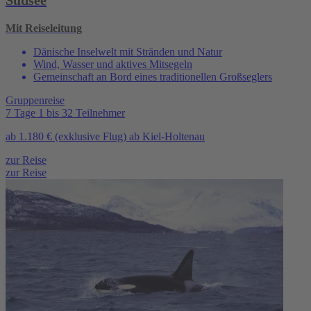
Mit Reiseleitung
Dänische Inselwelt mit Stränden und Natur
Wind, Wasser und aktives Mitsegeln
Gemeinschaft an Bord eines traditionellen Großseglers
Gruppenreise
7 Tage
1 bis 32 Teilnehmer
ab
1.180 €
(exklusive Flug)
ab Kiel-Holtenau
zur Reise
zur Reise