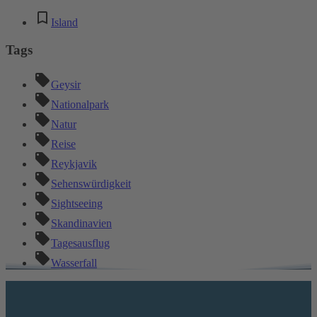
Island
Tags
Geysir
Nationalpark
Natur
Reise
Reykjavik
Sehenswürdigkeit
Sightseeing
Skandinavien
Tagesausflug
Wasserfall