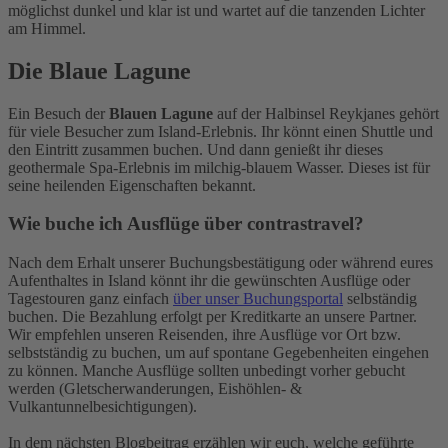
möglichst dunkel und klar ist und wartet auf die tanzenden Lichter
am Himmel.
Die Blaue Lagune
Ein Besuch der
Blauen Lagune
auf der Halbinsel Reykjanes gehört
für viele Besucher zum Island-Erlebnis. Ihr könnt einen Shuttle und
den Eintritt zusammen buchen. Und dann genießt ihr dieses
geothermale Spa-Erlebnis im milchig-blauem Wasser. Dieses ist für
seine heilenden Eigenschaften bekannt.
Wie buche ich Ausflüge über contrastravel?
Nach dem Erhalt unserer Buchungsbestätigung oder während eures
Aufenthaltes in Island könnt ihr die gewünschten Ausflüge oder
Tagestouren ganz einfach
über unser Buchungsportal
selbständig
buchen. Die Bezahlung erfolgt per Kreditkarte an unsere Partner.
Wir empfehlen unseren Reisenden, ihre Ausflüge vor Ort bzw.
selbstständig zu buchen, um auf spontane Gegebenheiten eingehen
zu können. Manche Ausflüge sollten unbedingt vorher gebucht
werden (Gletscherwanderungen, Eishöhlen- &
Vulkantunnelbesichtigungen).
In dem nächsten Blogbeitrag erzählen wir euch, welche geführte