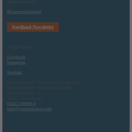
Informationen
Reiseversicherung
Nordland-Newsletter
Social Media
Facebook
Instagram
Kontakt
contrastravel – Natürlich Nordwärts
Pardon/Heider Touristik GmbH
Bahnhofstraße 44
24582 Bordesholm
04322 88900-0
info@contrastravel.com