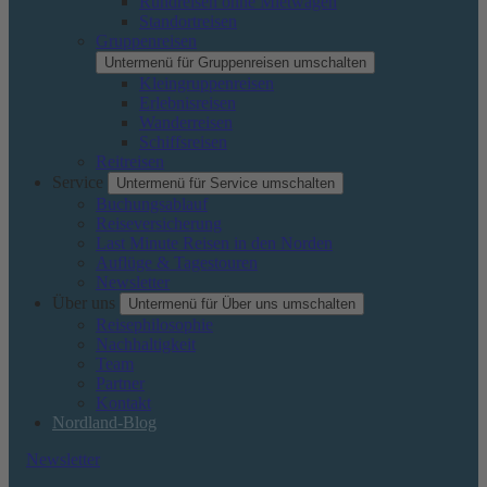
Rundreisen ohne Mietwagen
Standortreisen
Gruppenreisen
Untermenü für Gruppenreisen umschalten
Kleingruppenreisen
Erlebnisreisen
Wanderreisen
Schiffsreisen
Reitreisen
Service
Untermenü für Service umschalten
Buchungsablauf
Reiseversicherung
Last Minute Reisen in den Norden
Auflüge & Tagestouren
Newsletter
Über uns
Untermenü für Über uns umschalten
Reisephilosophie
Nachhaltigkeit
Team
Partner
Kontakt
Nordland-Blog
Newsletter