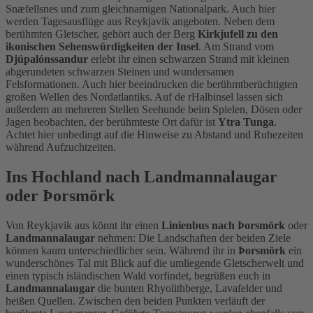
Snæfellsnes und zum gleichnamigen Nationalpark. Auch hier
werden Tagesausflüge aus Reykjavik angeboten. Neben dem
berühmten Gletscher, gehört auch der Berg
Kirkjufell zu den
ikonischen Sehenswürdigkeiten der Insel
. Am Strand vom
Djúpalónssandur
erlebt ihr einen schwarzen Strand mit kleinen
abgerundeten schwarzen Steinen und wundersamen
Felsformationen. Auch hier beeindrucken die berühmtberüchtigten
großen Wellen des Nordatlantiks. Auf de rHalbinsel lassen sich
außerdem an mehreren Stellen Seehunde beim Spielen, Dösen oder
Jagen beobachten, der berühmteste Ort dafür ist
Ytra Tunga
.
Achtet hier unbedingt auf die Hinweise zu Abstand und Ruhezeiten
während Aufzuchtzeiten.
Ins Hochland nach Landmannalaugar
oder Þorsmörk
Von Reykjavik aus könnt ihr einen
Linienbus nach Þorsmörk
oder
Landmannalaugar
nehmen: Die Landschaften der beiden Ziele
können kaum unterschiedlicher sein. Während ihr in
Þorsmörk
ein
wunderschönes Tal mit Blick auf die umliegende Gletscherwelt und
einen typisch isländischen Wald vorfindet, begrüßen euch in
Landmannalaugar
die bunten Rhyolithberge, Lavafelder und
heißen Quellen. Zwischen den beiden Punkten verläuft der