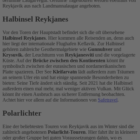
berühmte Laugarvegur. Geführte Tagestouren werden ebenfalls von
Reykjavik aus nach Landmannalaugar angeboten.
Halbinsel Reykjanes
Vor den Toren der Hauptstadt befindet sich die oft übersehene
Halbinsel Reykjanes
. Hier kommen alle Reisenden an, denn auch
hier liegt der internationale Flughafen Keflavik. Zur Halbinsel
gehören zahlreiche Geothermalgebiete wie
Gunnuhver
und
Krysuvik.
der Leuchtturm von
Reykjanesviti
und die vorgelagerte
Küste. Auf der
Brücke zwischen den Kontinenten
könnt ihr
symbolisch zwischen der eurasischen und nordamerikanischen
Platte spazieren. Der See
Kleifarvatn
lädt außerdem zum Träumen
an seinem Ufer ein und hat einige spannende Besonderheiten zu
bieten: Seine Tiefe ändert sich ständig. Seit 2021 hat die Halbinsel
außerdem einen mal mehr, mal weniger aktiven Vulkan. Mit Glück
könnt ihr einen Ausbruch aus sicherer Entfernung beobachten.
Achtet hier vor allem auf die Informationen von
Safetravel
.
Polarlichter
Eine der beliebtesten Touren von Reykjavik aus im Winter sind die
zahlreich angebotenen
Polarlicht-Touren
. Hier fahrt ihr in kleinerer
oder großer Gruppe bei guten Voraussetzungen dahin, wo es