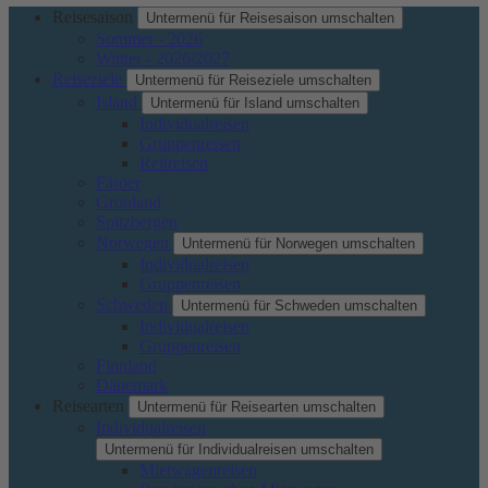
Reisesaison
Untermenü für Reisesaison umschalten
Sommer - 2026
Winter - 2026/2027
Reiseziele
Untermenü für Reiseziele umschalten
Island
Untermenü für Island umschalten
Individualreisen
Gruppenreisen
Reitreisen
Färöer
Grönland
Spitzbergen
Norwegen
Untermenü für Norwegen umschalten
Individualreisen
Gruppenreisen
Schweden
Untermenü für Schweden umschalten
Individualreisen
Gruppenreisen
Finnland
Dänemark
Reisearten
Untermenü für Reisearten umschalten
Individualreisen
Untermenü für Individualreisen umschalten
Mietwagenreisen