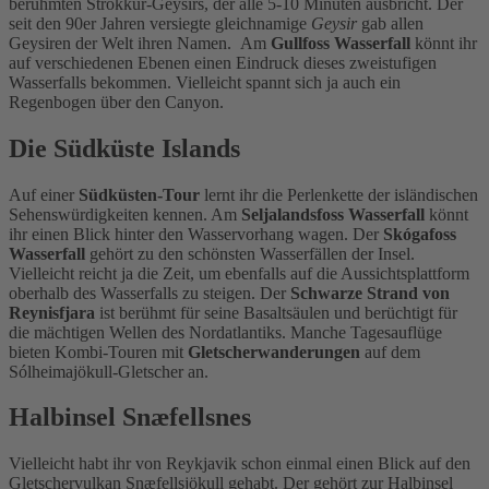
berühmten Strokkur-Geysirs, der alle 5-10 Minuten ausbricht. Der
seit den 90er Jahren versiegte gleichnamige
Geysir
gab allen
Geysiren der Welt ihren Namen. Am
Gullfoss Wasserfall
könnt ihr
auf verschiedenen Ebenen einen Eindruck dieses zweistufigen
Wasserfalls bekommen. Vielleicht spannt sich ja auch ein
Regenbogen über den Canyon.
Die Südküste Islands
Auf einer
Südküsten-Tour
lernt ihr die Perlenkette der isländischen
Sehenswürdigkeiten kennen. Am
Seljalandsfoss Wasserfall
könnt
ihr einen Blick hinter den Wasservorhang wagen. Der
Skógafoss
Wasserfall
gehört zu den schönsten Wasserfällen der Insel.
Vielleicht reicht ja die Zeit, um ebenfalls auf die Aussichtsplattform
oberhalb des Wasserfalls zu steigen. Der
Schwarze Strand von
Reynisfjara
ist berühmt für seine Basaltsäulen und berüchtigt für
die mächtigen Wellen des Nordatlantiks. Manche Tagesauflüge
bieten Kombi-Touren mit
Gletscherwanderungen
auf dem
Sólheimajökull-Gletscher an.
Halbinsel Snæfellsnes
Vielleicht habt ihr von Reykjavik schon einmal einen Blick auf den
Gletschervulkan Snæfellsjökull gehabt. Der gehört zur Halbinsel