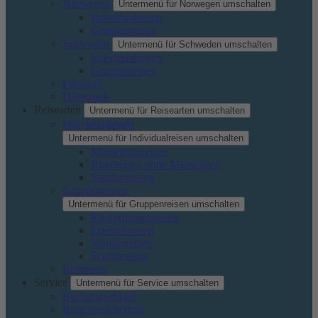
Norwegen
Untermenü für Norwegen umschalten
Individualreisen
Gruppenreisen
Schweden
Untermenü für Schweden umschalten
Individualreisen
Gruppenreisen
Finnland
Dänemark
Reisearten
Untermenü für Reisearten umschalten
Individualreisen
Untermenü für Individualreisen umschalten
Mietwagenreisen
Rundreisen ohne Mietwagen
Standortreisen
Gruppenreisen
Untermenü für Gruppenreisen umschalten
Kleingruppenreisen
Erlebnisreisen
Wanderreisen
Schiffsreisen
Reitreisen
Service
Untermenü für Service umschalten
Buchungsablauf
Reiseversicherung