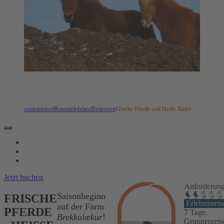
contrastravel
Reiseziele
Island
Reitreisen
Frische Pferde und Heiße Bäder
REISEVERLAUF
TERMINE & LEISTUNGEN
REISEINFOS
Jetzt buchen
Anforderungs
Saisonbeginn
FRISCHE
Erlebnisreis
auf der Farm
PFERDE
7 Tage,
Brekkulækur
!
Gruppenreis