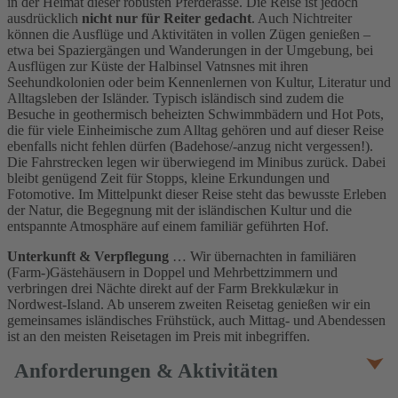
in der Heimat dieser robusten Pferderasse. Die Reise ist jedoch
ausdrücklich
nicht nur für Reiter gedacht
. Auch Nichtreiter
können die Ausflüge und Aktivitäten in vollen Zügen genießen –
etwa bei Spaziergängen und Wanderungen in der Umgebung, bei
Ausflügen zur Küste der Halbinsel Vatnsnes mit ihren
Seehundkolonien oder beim Kennenlernen von Kultur, Literatur und
Alltagsleben der Isländer. Typisch isländisch sind zudem die
Besuche in geothermisch beheizten Schwimmbädern und Hot Pots,
die für viele Einheimische zum Alltag gehören und auf dieser Reise
ebenfalls nicht fehlen dürfen (Badehose/-anzug nicht vergessen!).
Die Fahrstrecken legen wir überwiegend im Minibus zurück. Dabei
bleibt genügend Zeit für Stopps, kleine Erkundungen und
Fotomotive. Im Mittelpunkt dieser Reise steht das bewusste Erleben
der Natur, die Begegnung mit der isländischen Kultur und die
entspannte Atmosphäre auf einem familiär geführten Hof.
Unterkunft & Verpflegung
… Wir übernachten in familiären
(Farm-)Gästehäusern in Doppel und Mehrbettzimmern und
verbringen drei Nächte direkt auf der Farm Brekkulækur in
Nordwest-Island. Ab unserem zweiten Reisetag genießen wir ein
gemeinsames isländisches Frühstück, auch Mittag- und Abendessen
ist an den meisten Reisetagen im Preis mit inbegriffen.
Anforderungen & Aktivitäten