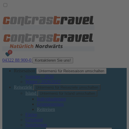
04322 88 900-0
Kontaktieren Sie uns!
Reisesaison
Untermenü für Reisesaison umschalten
Sommer - 2026
Winter - 2026/2027
Reiseziele
Untermenü für Reiseziele umschalten
Island
Untermenü für Island umschalten
Individualreisen
Gruppenreisen
Reitreisen
Färöer
Grönland
Spitzbergen