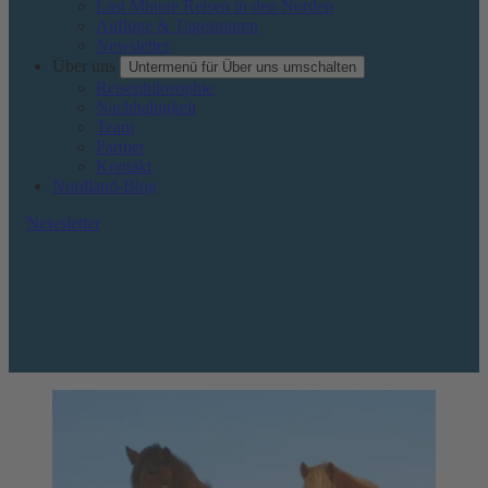
Last Minute Reisen in den Norden
Auflüge & Tagestouren
Newsletter
Über uns
Untermenü für Über uns umschalten
Reisephilosophie
Nachhaltigkeit
Team
Partner
Kontakt
Nordland-Blog
Newsletter