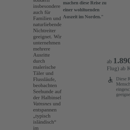
sondern
machen diese Reise zu
insbesondere
einer wohltuenden
auch für
Auszeit im Norden."
Familien und
naturliebende
Nichtreiter
geeignet. Wir
unternehmen
mehrere
Ausritte
1.89
durch
ab
malerische
Flug) ab K
Täler und
Diese Re
Flussläufe,
Mensch
beobachten
eingesc
Seehunde auf
geeigne
der Halbinsel
Vatnsnes
und
entspannen
„typisch
isländisch“
im