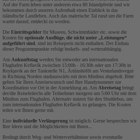
Auf der Farm leben unter anderem etwa 80 Islandpferde und wir
bekommen durch unseren Aufenthalt einen Einblick in das
isländische Landleben. Auch das malerische Tal rund um die Farm
wartet darauf, entdeckt zu werden.
Die
Eintrittsgelder
für Museen, Schwimmbäder etc. sowie die
Kosten für
optionale Ausflüge, die nicht unter „Leistungen“
aufgeführt sind
, sind im Reisepreis nicht enthalten. Der Einbau
dieser Programmpunkte erfolgt bedarfs- und wetterabhängig.
Am
Ankunftstag
werden Sie entweder am internationalen
Flughafen Keflavík zwischen 15:00h - 16:30h oder um 17:30h in
Reykjavik an der Tankstelle N1, Ártúnshöfði am Vesturlandsvegur
in Richtung Norden stadtauswärts mit dem Minibus abgeholt. Bitte
geben Sie Ihren Anreisewunsch und Ihre Handynummer zur
Koordination vor Ort in der Anmeldung an. Am
Abreisetag
bringt
der/die Reiseleiter/in alle Teilnehmer morgens um 5:00 Uhr mit dem
Minibus zum Flughafen. Alternativ nutzen Sie den Shuttlebus, um
zum internationalen Flughafen Keflavík zu gelangen. Die Kosten
teilen wir Ihnen gerne mit.
Eine
individuelle Verlängerung
ist möglich. Gerne besprechen wir
Ihre Ideen und die Möglichkeiten mit Ihnen...
Bedingt durch Weg- und Wetterverhältnisse sowie eventuelle