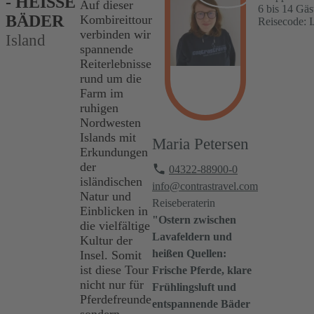
- HEISSE B
Auf dieser
6 bis 14 Gäs
ÄDER
Kombireittour
Reisecode: 
verbinden wir
Island
spannende
Reiterlebnisse
rund um die
Farm im
ruhigen
Nordwesten
Islands mit
Maria Petersen
Erkundungen
der
04322-88900-0
isländischen
info@contrastravel.com
Natur und
Reiseberaterin
Einblicken in
"Ostern zwischen
die vielfältige
Lavafeldern und
Kultur der
heißen Quellen:
Insel. Somit
ist diese Tour
Frische Pferde, klare
nicht nur für
Frühlingsluft und
Pferdefreunde
entspannende Bäder