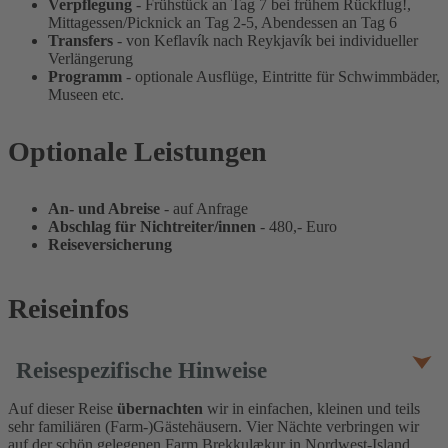
Verpflegung
- Frühstück an Tag 7 bei frühem Rückflug!,
Mittagessen/Picknick an Tag 2-5, Abendessen an Tag 6
Transfers
- von Keflavík nach Reykjavík bei individueller
Verlängerung
Programm
- optionale Ausflüge, Eintritte für Schwimmbäder,
Museen etc.
Optionale Leistungen
An- und Abreise
- auf Anfrage
Abschlag für Nichtreiter/innen
- 480,- Euro
Reiseversicherung
Reiseinfos
Reisespezifische Hinweise
Auf dieser Reise
übernachten
wir in einfachen, kleinen und teils
sehr familiären (Farm-)Gästehäusern. Vier Nächte verbringen wir
auf der schön gelegenen Farm Brekkulækur in Nordwest-Island.