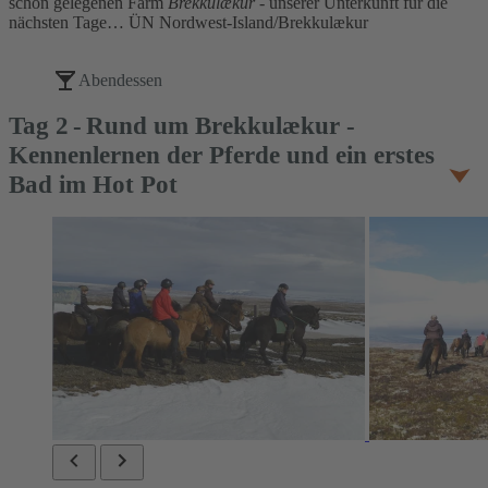
schön gelegenen Farm
Brekkulækur
- unserer Unterkunft für die
nächsten Tage… ÜN Nordwest-Island/Brekkulækur
Abendessen
Tag
2
Rund um Brekkulækur -
Kennenlernen der Pferde und ein erstes
Bad im Hot Pot