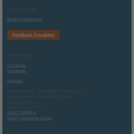
Informationen
Reiseversicherung
Nordland-Newsletter
Social Media
Facebook
Instagram
Kontakt
contrastravel – Natürlich Nordwärts
Pardon/Heider Touristik GmbH
Bahnhofstraße 44
24582 Bordesholm
04322 88900-0
info@contrastravel.com