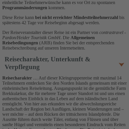
einheitliche Teilnehmerwünsche kann es vor Ort zu spontanen
Programmänderungen
kommen.
Diese Reise kann
bei nicht erreichter Mindestteilnehmerzahl
bis
spätestens 42 Tage vor Reisebeginn abgesagt werden.
Der Reiseveranstalter dieser Reise ist ein Partner von
contrastravel -
Pardon/Heider Touristik GmbH
. Die
Allgemeinen
Reisebedingungen
(ARB) finden Sie bei der entsprechenden
Reisebeschreibung auf unseren Internetseiten.
Reisecharakter, Unterkunft &
Verpflegung
Reisecharakter
… Auf dieser Kleingruppenreise mit maximal 14
Teilnehmern entdecken Sie den Norden Islands gemeinsam mit einer
einheimischen Reiseleitung. Ausgangspunkt ist die gemütliche Farm
Brekkulækur, die für mehrere Tage unser Standort ist und uns einen
authentischen Einblick in das Leben auf dem isländischen Land
ermöglicht. Von hier aus erkunden wir die abwechslungsreiche
Landschaft der Region bei Ausflügen, kleinen Wanderungen und –
wer möchte – auf dem Rücken der trittsicheren Islandpferde. Die
Ausritte führen durch weite Täler, entlang von Flüssen und über
sanfte Hügel und vermitteln einen besonderen Eindruck vom Reiten