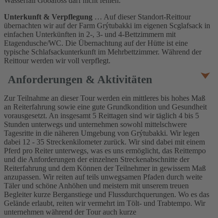
Wasserfall Goðafoss darf nicht fehlen.
Unterkunft & Verpflegung
… Auf dieser Standort-Reittour
übernachten wir auf der Farm Grýtubakki im eigenen Scglafsack in
einfachen Unterkünften in 2-, 3- und 4-Bettzimmern mit
Etagendusche/WC. Die Übernachtung auf der Hütte ist eine
typische Schlafsackunterkunft im Mehrbettzimmer. Während der
Reittour werden wir voll verpflegt.
Anforderungen & Aktivitäten
Zur Teilnahme an dieser Tour werden ein mittleres bis hohes Maß
an Reiterfahrung sowie eine gute Grundkondition und Gesundheit
vorausgesetzt. An insgesamt 5 Reittagen sind wir täglich 4 bis 5
Stunden unterwegs und unternehmen sowohl mittelschwere
Tagesritte in die näheren Umgebung von Grýtubakki. Wir legen
dabei 12 - 35 Streckenkilometer zurück. Wir sind dabei mit einem
Pferd pro Reiter unterwegs, was es uns ermöglicht, das Reittempo
und die Anforderungen der einzelnen Streckenabschnitte der
Reiterfahrung und dem Können der Teilnehmer in gewissem Maß
anzupassen. Wir reiten auf teils unwegsamen Pfaden durch weite
Täler und schöne Anhöhen und meistern mit unserem treuen
Begleiter kurze Berganstiege und Flussdurchquerungen. Wo es das
Gelände erlaubt, reiten wir vermehrt im Tölt- und Trabtempo. Wir
unternehmen während der Tour auch kurze