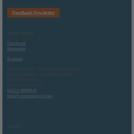
Nordland-Newsletter
Social Media
Facebook
Instagram
Kontakt
contrastravel – Natürlich Nordwärts
Pardon/Heider Touristik GmbH
Bahnhofstraße 44
24582 Bordesholm
04322 88900-0
info@contrastravel.com
Service