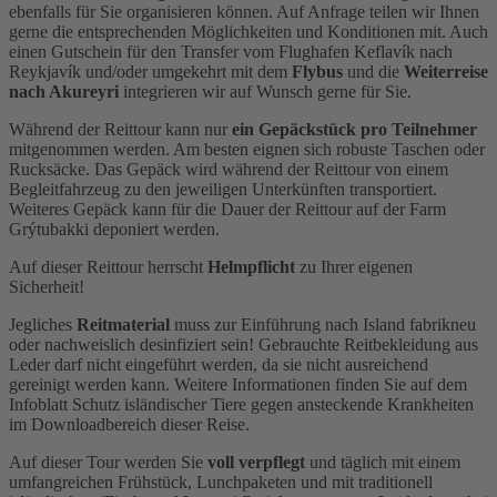
ebenfalls für Sie organisieren können. Auf Anfrage teilen wir Ihnen
gerne die entsprechenden Möglichkeiten und Konditionen mit. Auch
einen Gutschein für den Transfer vom Flughafen Keflavík nach
Reykjavík und/oder umgekehrt mit dem
Flybus
und die
Weiterreise
nach Akureyri
integrieren wir auf Wunsch gerne für Sie.
Während der Reittour kann nur
ein Gepäckstück pro Teilnehmer
mitgenommen werden. Am besten eignen sich robuste Taschen oder
Rucksäcke. Das Gepäck wird während der Reittour von einem
Begleitfahrzeug zu den jeweiligen Unterkünften transportiert.
Weiteres Gepäck kann für die Dauer der Reittour auf der Farm
Grýtubakki deponiert werden.
Auf dieser Reittour herrscht
Helmpflicht
zu Ihrer eigenen
Sicherheit!
Jegliches
Reitmaterial
muss zur Einführung nach Island fabrikneu
oder nachweislich desinfiziert sein! Gebrauchte Reitbekleidung aus
Leder darf nicht eingeführt werden, da sie nicht ausreichend
gereinigt werden kann. Weitere Informationen finden Sie auf dem
Infoblatt Schutz isländischer Tiere gegen ansteckende Krankheiten
im Downloadbereich dieser Reise.
Auf dieser Tour werden Sie
voll verpflegt
und täglich mit einem
umfangreichen Frühstück, Lunchpaketen und mit traditionell