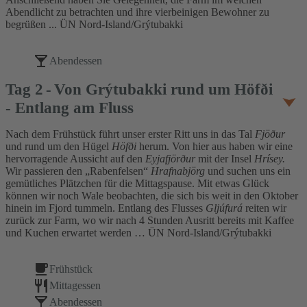
Abendlicht zu betrachten und ihre vierbeinigen Bewohner zu
begrüßen ... ÜN Nord-Island/Grýtubakki
Abendessen
Tag
2
Von Grýtubakki rund um Höfði
- Entlang am Fluss
Nach dem Frühstück führt unser erster Ritt uns in das Tal
Fjöður
und rund um den Hügel
Höfði
herum. Von hier aus haben wir eine
hervorragende Aussicht auf den
Eyjafjörður
mit der Insel
Hrísey.
Wir passieren den „Rabenfelsen“
Hrafnabjörg
und suchen uns ein
gemütliches Plätzchen für die Mittagspause. Mit etwas Glück
können wir noch Wale beobachten, die sich bis weit in den Oktober
hinein im Fjord tummeln. Entlang des Flusses
Gljúfurá
reiten wir
zurück zur Farm, wo wir nach 4 Stunden Ausritt bereits mit Kaffee
und Kuchen erwartet werden … ÜN Nord-Island/Grýtubakki
Frühstück
Mittagessen
Abendessen