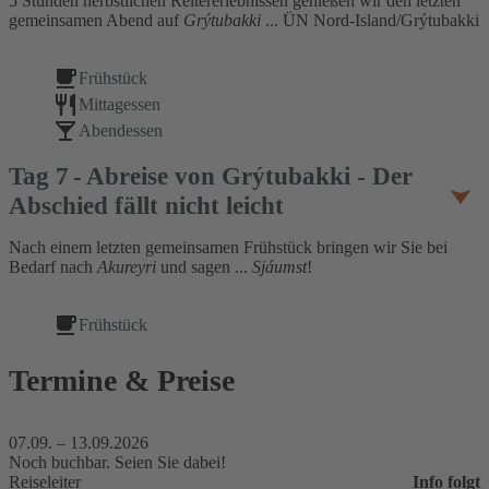
5 Stunden herbstlichen Reitererlebnissen genießen wir den letzten
gemeinsamen Abend auf
Grýtubakki
... ÜN Nord-Island/Grýtubakki
Frühstück
Mittagessen
Abendessen
Tag
7
Abreise von Grýtubakki - Der
Abschied fällt nicht leicht
Nach einem letzten gemeinsamen Frühstück bringen wir Sie bei
Bedarf nach
Akureyri
und sagen ...
Sjáumst
!
Frühstück
Termine & Preise
07.09. –
13.09.2026
Noch buchbar. Seien Sie dabei!
Info folgt