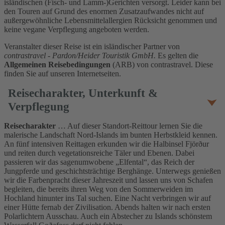
isländischen (Fisch- und Lamm-)Gerichten versorgt. Leider kann bei
den Touren auf Grund des enormen Zusatzaufwandes nicht auf
außergewöhnliche Lebensmittelallergien Rücksicht genommen und
keine vegane Verpflegung angeboten werden.
Veranstalter dieser Reise ist ein isländischer Partner von
contrastravel - Pardon/Heider Touristik GmbH.
Es gelten die
Allgemeinen Reisebedingungen
(ARB) von contrastravel. Diese
finden Sie auf unseren Internetseiten.
Reisecharakter, Unterkunft &
Verpflegung
Reisecharakter
… Auf dieser Standort-Reittour lernen Sie die
malerische Landschaft Nord-Islands im bunten Herbstkleid kennen.
An fünf intensiven Reittagen erkunden wir die Halbinsel Fjörður
und reiten durch vegetationsreiche Täler und Ebenen. Dabei
passieren wir das sagenumwobene „Elfental“, das Reich der
Jungpferde und geschichtsträchtige Berghänge. Unterwegs genießen
wir die Farbenpracht dieser Jahreszeit und lassen uns von Schafen
begleiten, die bereits ihren Weg von den Sommerweiden im
Hochland hinunter ins Tal suchen. Eine Nacht verbringen wir auf
einer Hütte fernab der Zivilisation. Abends halten wir nach ersten
Polarlichtern Ausschau. Auch ein Abstecher zu Islands schönstem