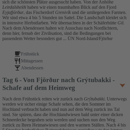
sich die schönsten Plätze ausgesucht haben. Von der Anhöhe
Leirdalsheiði
haben wir einen traumhaften Blick auf den Fjord
Eyjafjörður
, das Fischerdorf
Grenivík
und die umliegenden Farmen.
Wir sind etwa 4 bis 5 Stunden im Sattel. Die Landschaft kleidet sich
in intensive Herbstfarben. Wir übernachten in der Schäferhütte
Gil
.
Nach dem Abendessen halten wir Ausschau nach Nordlichtern,
denn hier, fernab der Zivilisation, sind die Bedingungen bei
passendem Wetter besonders gut ... ÜN Nord-Island/Fjörður
Frühstück
Mittagessen
Abendessen
Tag
6
Von Fjörður nach Grýtubakki -
Schafe auf dem Heimweg
Nach dem Frühstück reiten wir zurück nach
Grýtubakki
. Unterwegs
werden wir sicher einige Schafe sehen, die den Sommer im
Hochland verbracht haben und nun auf dem Weg zurück ins Tal
sind. Sie spüren, dass die Hochlandwiesen bald unter einer dicken
Schneedecke begraben sein werden und suchen nun den Weg
zurück zu Ihren Heimatwiesen und den warmen Ställen. Nach 4 bis