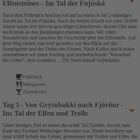
Elfensteines - Im Tal der Fnjóská
Nach dem Frühstück brechen wir auf zu einem 4- bis 5-stündigen
Ausritt ins Tal der
Fnjóská
. Nach der letzten Eiszeit vor rund 10.000
Jahren staute sich hier ein gewaltiger Gletschersee, dessen Ufer man
noch heute an den Berghängen erkennen kann. Wir reiten
flussaufwärts und lauschen der Geschichte über den Elfenstein. Auf
dem Weg zurück zum Hof genießen wir den Blick auf das
Sumpfgebiet und des Deltas des Flusses. Nach Kaffee und Kuchen
unternehmen wir einen Ausflug zum beeindruckende ”Wasserfall
der Götter”, dem
Goðafoss
... ÜN Nord-Island/ Grýtubakki
Frühstück
Mittagessen
Abendessen
Tag
5
Von Grýtubakki nach Fjörður -
Ins Tal der Elfen und Trolle
Unser heutiges Ziel ist erneut das wilde Tal
Fjörður
, das bis zum
Ende des Zweiten Weltkrieges bewohnt war. Heute bevölkern nur
rund 4.000 Schafe das Gebiet, gemeinsam mit Trollen und Elfen, die