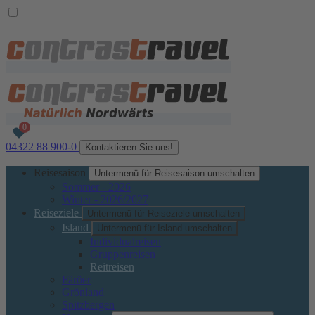
04322 88 900-0
Kontaktieren Sie uns!
Reisesaison
Untermenü für Reisesaison umschalten
Sommer - 2026
Winter - 2026/2027
Reiseziele
Untermenü für Reiseziele umschalten
Island
Untermenü für Island umschalten
Individualreisen
Gruppenreisen
Reitreisen
Färöer
Grönland
Spitzbergen