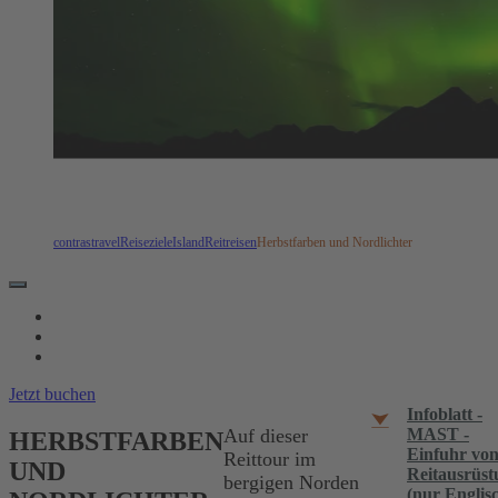
contrastravel
Reiseziele
Island
Reitreisen
Herbstfarben und Nordlichter
REISEVERLAUF
TERMINE & LEISTUNGEN
REISEINFOS
Jetzt buchen
Infoblatt -
MAST -
Auf dieser
HERBSTFARBEN
Einfuhr vo
Reittour im
UND
Reitausrüst
bergigen Norden
(nur Englis