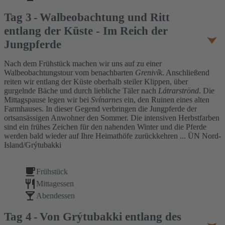
Tag
3
Walbeobachtung und Ritt
entlang der Küste - Im Reich der
Jungpferde
Nach dem Frühstück machen wir uns auf zu einer
Walbeobachtungstour vom benachbarten
Grenivík
. Anschließend
reiten wir entlang der Küste oberhalb steiler Klippen, über
gurgelnde Bäche und durch liebliche Täler nach
Látrarströnd
. Die
Mittagspause legen wir bei
Svínarnes
ein, den Ruinen eines alten
Farmhauses. In dieser Gegend verbringen die Jungpferde der
ortsansässigen Anwohner den Sommer. Die intensiven Herbstfarben
sind ein frühes Zeichen für den nahenden Winter und die Pferde
werden bald wieder auf Ihre Heimathöfe zurückkehren ... ÜN Nord-
Island/Grýtubakki
Frühstück
Mittagessen
Abendessen
Tag
4
Von Grýtubakki entlang des