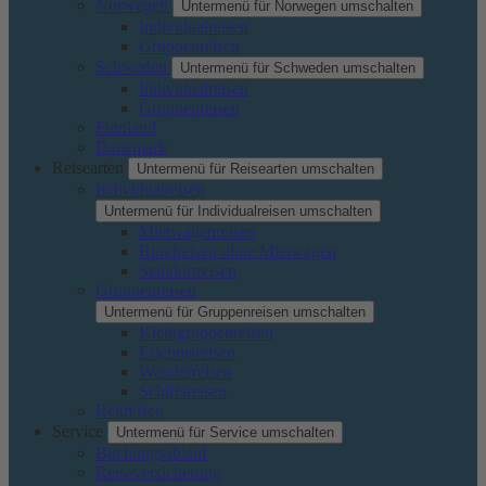
Norwegen
Untermenü für Norwegen umschalten
Individualreisen
Gruppenreisen
Schweden
Untermenü für Schweden umschalten
Individualreisen
Gruppenreisen
Finnland
Dänemark
Reisearten
Untermenü für Reisearten umschalten
Individualreisen
Untermenü für Individualreisen umschalten
Mietwagenreisen
Rundreisen ohne Mietwagen
Standortreisen
Gruppenreisen
Untermenü für Gruppenreisen umschalten
Kleingruppenreisen
Erlebnisreisen
Wanderreisen
Schiffsreisen
Reitreisen
Service
Untermenü für Service umschalten
Buchungsablauf
Reiseversicherung