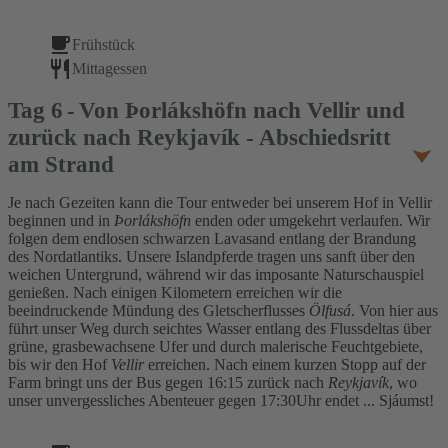
Frühstück
Mittagessen
Tag
6
Von Þorlákshöfn nach Vellir und
zurück nach Reykjavík - Abschiedsritt
am Strand
Je nach Gezeiten kann die Tour entweder bei unserem Hof in Vellir
beginnen und in
Þorlákshöfn
enden oder umgekehrt verlaufen. Wir
folgen dem endlosen schwarzen Lavasand entlang der Brandung
des Nordatlantiks. Unsere Islandpferde tragen uns sanft über den
weichen Untergrund, während wir das imposante Naturschauspiel
genießen. Nach einigen Kilometern erreichen wir die
beeindruckende Mündung des Gletscherflusses
Ölfusá
. Von hier aus
führt unser Weg durch seichtes Wasser entlang des Flussdeltas über
grüne, grasbewachsene Ufer und durch malerische Feuchtgebiete,
bis wir den Hof
Vellir
erreichen. Nach einem kurzen Stopp auf der
Farm bringt uns der Bus gegen 16:15 zurück nach
Reykjavík
, wo
unser unvergessliches Abenteuer gegen 17:30Uhr endet ... Sjáumst!