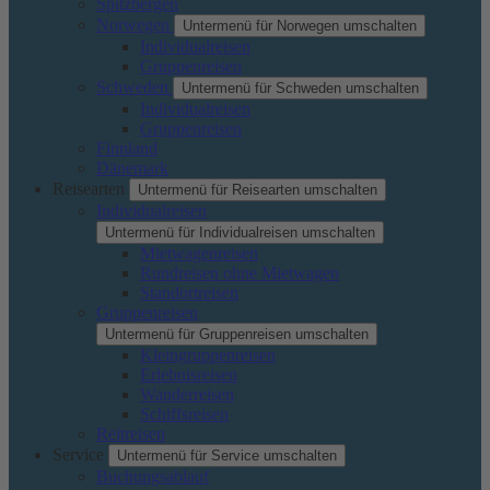
Spitzbergen
Norwegen
Untermenü für Norwegen umschalten
Individualreisen
Gruppenreisen
Schweden
Untermenü für Schweden umschalten
Individualreisen
Gruppenreisen
Finnland
Dänemark
Reisearten
Untermenü für Reisearten umschalten
Individualreisen
Untermenü für Individualreisen umschalten
Mietwagenreisen
Rundreisen ohne Mietwagen
Standortreisen
Gruppenreisen
Untermenü für Gruppenreisen umschalten
Kleingruppenreisen
Erlebnisreisen
Wanderreisen
Schiffsreisen
Reitreisen
Service
Untermenü für Service umschalten
Buchungsablauf