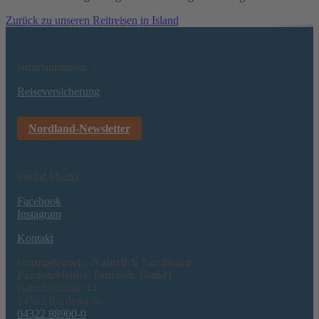
Zurück zu unseren Reitreisen in Island
Informationen
Reiseversicherung
Nordland-Newsletter
Social Media
Facebook
Instagram
Kontakt
contrastravel – Natürlich Nordwärts
Pardon/Heider Touristik GmbH
Bahnhofstraße 44
24582 Bordesholm
04322 88900-0