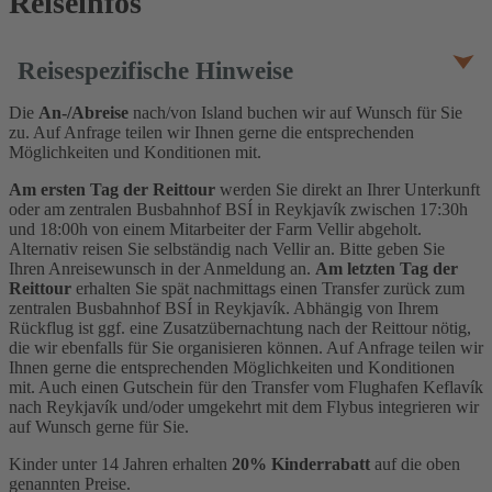
Reiseinfos
Reisespezifische Hinweise
Die
An-/Abreise
nach/von Island buchen wir auf Wunsch für Sie
zu. Auf Anfrage teilen wir Ihnen gerne die entsprechenden
Möglichkeiten und Konditionen mit.
Am ersten Tag der Reittour
werden Sie direkt an Ihrer Unterkunft
oder am zentralen Busbahnhof BSÍ in Reykjavík zwischen 17:30h
und 18:00h von einem Mitarbeiter der Farm Vellir abgeholt.
Alternativ reisen Sie selbständig nach Vellir an. Bitte geben Sie
Ihren Anreisewunsch in der Anmeldung an.
Am letzten Tag der
Reittour
erhalten Sie spät nachmittags einen Transfer zurück zum
zentralen Busbahnhof BSÍ in Reykjavík. Abhängig von Ihrem
Rückflug ist ggf. eine Zusatzübernachtung nach der Reittour nötig,
die wir ebenfalls für Sie organisieren können. Auf Anfrage teilen wir
Ihnen gerne die entsprechenden Möglichkeiten und Konditionen
mit. Auch einen Gutschein für den Transfer vom Flughafen Keflavík
nach Reykjavík und/oder umgekehrt mit dem Flybus integrieren wir
auf Wunsch gerne für Sie.
Kinder unter 14 Jahren erhalten
20% Kinderrabatt
auf die oben
genannten Preise.