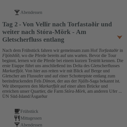
Abendessen
Tag
2
Von Vellir nach Torfastaðir und
weiter nach Stóra-Mörk - Am
Gletscherfluss entlang
Nach dem Frühstück fahren wir gemeinsam zum Hof
Torfastaðir
in
Fljótshlíð
, wo die Pferde bereits auf uns warten. Bevor die Tour
beginnt, lernen wir die Pferde bei einem kurzen Testritt kennen. Die
erste Etappe führt uns anschließend ins Delta des Gletscherflusses
Markarfljót
. Von hier aus reiten wir mit Blick auf Berge und
Gletscher am Flussufer und auf einer Schotterpiste entlang zum
beeindruckenden Fels
Dímon
, der aus der
Njálls
-Saga bekannt ist.
Wir überqueren den
Markarfljót
auf einer alten Brücke und
erreichen unser Quartier, die Farm
Stóra-Mörk
, am anderen Ufer ...
ÜN Süd-Island/Ásgarður
Frühstück
Mittagessen
Abendessen