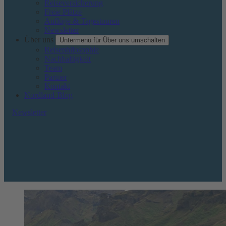
Reiseversicherung
Freie Plätze
Auflüge & Tagestouren
Newsletter
Über uns
Untermenü für Über uns umschalten
Reisephilosophie
Nachhaltigkeit
Team
Partner
Kontakt
Nordland-Blog
Newsletter