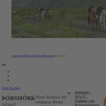
contrastravel
Reiseziele
Island
Reitreisen
Þórsmörk
REISEVERLAUF
TERMINE & LEISTUNGEN
REISEINFOS
Jetzt buchen
Infoblatt -
MAST -
Diese Reittour für
ÞÓRSMÖRK
Einfuhr von
erfahrene Reiter
Island
Reitausrüstung