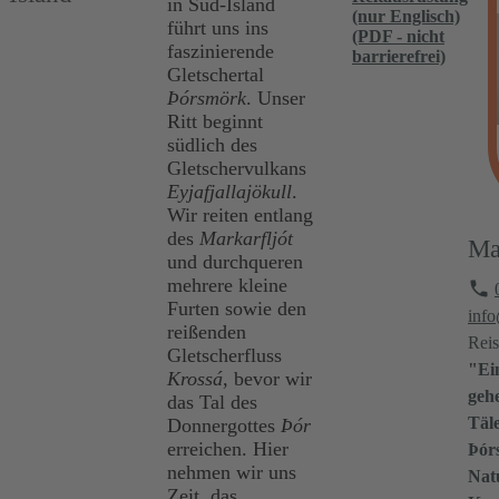
in Süd-Island
(nur Englisch)
führt uns ins
(PDF - nicht
faszinierende
barrierefrei)
Gletschertal
Þórsmörk
. Unser
Ritt beginnt
südlich des
Gletschervulkans
Eyjafjallajökull
.
Wir reiten entlang
des
Markarfljót
Ma
und durchqueren
mehrere kleine
Furten sowie den
info
reißenden
Reis
Gletscherfluss
"Ein
Krossá
, bevor wir
gehe
das Tal des
Täle
Donnergottes
Þór
erreichen. Hier
Þórs
nehmen wir uns
Natu
Zeit, das