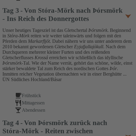
Tag
3
Von Stóra-Mörk nach Þórsmörk
- Ins Reich des Donnergottes
Unser heutiges Tagesziel ist das Gletschertal
Þórsmörk
. Beginnend
in
Stóra-Mörk
reiten wir weiter taleinwärts und folgen mit den
Pferden dem
Markarfljót
. Dabei nähern wir uns unter anderem dem
2010 bekannt gewordenen Gletscher
Eyjafjallajökull
. Nach dem
Durchqueren mehrerer kleiner Furten und des reißenden
Gletscherflusses
Krossá
erreichen wir schließlich das idyllische
Þórsmörk
-Tal. Wie der Name verrät, gehört das schöne, wilde, einst
stärker bewaldete Tal zum Reich des nordischen Gottes
Þór
.
Inmitten reicher Vegetation übernachten wir in einer Berghütte ...
ÜN Südliches Hochland/Básar
Frühstück
Mittagessen
Abendessen
Tag
4
Von Þórsmörk zurück nach
Stóra-Mörk - Reiten zwischen