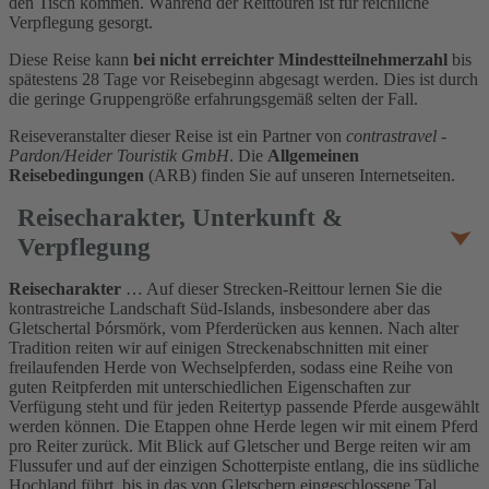
den Tisch kommen. Während der Reittouren ist für reichliche
Verpflegung gesorgt.
Diese Reise kann
bei nicht erreichter Mindestteilnehmerzahl
bis
spätestens 28 Tage vor Reisebeginn abgesagt werden. Dies ist durch
die geringe Gruppengröße erfahrungsgemäß selten der Fall.
Reiseveranstalter dieser Reise ist ein Partner von
contrastravel -
Pardon/Heider Touristik GmbH
. Die
Allgemeinen
Reisebedingungen
(ARB) finden Sie auf unseren Internetseiten.
Reisecharakter, Unterkunft &
Verpflegung
Reisecharakter
… Auf dieser Strecken-Reittour lernen Sie die
kontrastreiche Landschaft Süd-Islands, insbesondere aber das
Gletschertal Þórsmörk, vom Pferderücken aus kennen. Nach alter
Tradition reiten wir auf einigen Streckenabschnitten mit einer
freilaufenden Herde von Wechselpferden, sodass eine Reihe von
guten Reitpferden mit unterschiedlichen Eigenschaften zur
Verfügung steht und für jeden Reitertyp passende Pferde ausgewählt
werden können. Die Etappen ohne Herde legen wir mit einem Pferd
pro Reiter zurück. Mit Blick auf Gletscher und Berge reiten wir am
Flussufer und auf der einzigen Schotterpiste entlang, die ins südliche
Hochland führt, bis in das von Gletschern eingeschlossene Tal