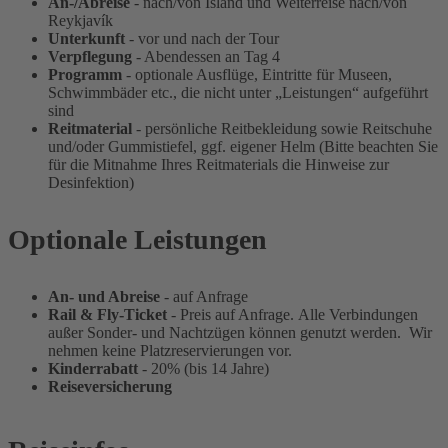
An-/Abreise
- nach/von Island und Weiterreise nach/von
Reykjavík
Unterkunft
- vor und nach der Tour
Verpflegung
- Abendessen an Tag 4
Programm
- optionale Ausflüge, Eintritte für Museen,
Schwimmbäder etc., die nicht unter „Leistungen“ aufgeführt
sind
Reitmaterial
- persönliche Reitbekleidung sowie Reitschuhe
und/oder Gummistiefel, ggf. eigener Helm (Bitte beachten Sie
für die Mitnahme Ihres Reitmaterials die Hinweise zur
Desinfektion)
Optionale Leistungen
An- und Abreise
- auf Anfrage
Rail & Fly-Ticket
- Preis auf Anfrage. Alle Verbindungen
außer Sonder- und Nachtzügen können genutzt werden. Wir
nehmen keine Platzreservierungen vor.
Kinderrabatt
- 20% (bis 14 Jahre)
Reiseversicherung