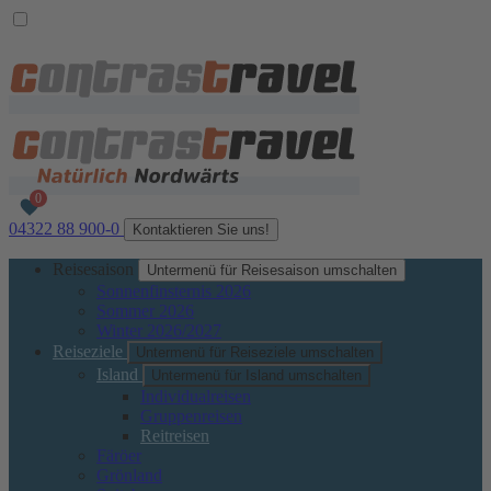
04322 88 900-0
Kontaktieren Sie uns!
Reisesaison
Untermenü für Reisesaison umschalten
Sonnenfinsternis 2026
Sommer 2026
Winter 2026/2027
Reiseziele
Untermenü für Reiseziele umschalten
Island
Untermenü für Island umschalten
Individualreisen
Gruppenreisen
Reitreisen
Färöer
Grönland