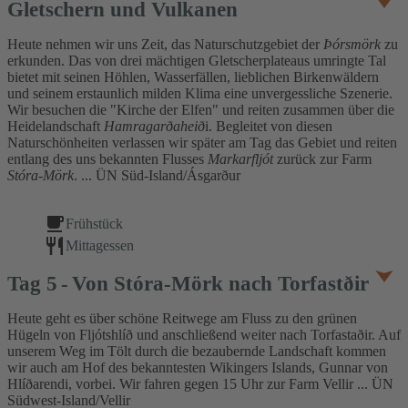
Gletschern und Vulkanen
Heute nehmen wir uns Zeit, das Naturschutzgebiet der
Þórsmörk
zu
erkunden. Das von drei mächtigen Gletscherplateaus umringte Tal
bietet mit seinen Höhlen, Wasserfällen, lieblichen Birkenwäldern
und seinem erstaunlich milden Klima eine unvergessliche Szenerie.
Wir besuchen die "Kirche der Elfen" und reiten zusammen über die
Heidelandschaft
Hamragarðaheið
i. Begleitet von diesen
Naturschönheiten verlassen wir später am Tag das Gebiet und reiten
entlang des uns bekannten Flusses
Markarfljót
zurück zur Farm
Stóra-Mörk
. ... ÜN Süd-Island/Ásgarður
Frühstück
Mittagessen
Tag
5
Von Stóra-Mörk nach Torfastðir
Heute geht es über schöne Reitwege am Fluss zu den grünen
Hügeln von Fljótshlíð und anschließend weiter nach Torfastaðir. Auf
unserem Weg im Tölt durch die bezaubernde Landschaft kommen
wir auch am Hof des bekanntesten Wikingers Islands, Gunnar von
Hlíðarendi, vorbei. Wir fahren gegen 15 Uhr zur Farm Vellir ... ÜN
Südwest-Island/Vellir