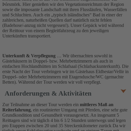
Þórsmörk. Hier genießen wir den Vegetationsreichtum der Region
sowie die imposante Landschaft mit ihren Flussläufen, Wasserfällen
und Schluchten. Auch ein „typisch isländisches“ Bad in einer der
zahlreichen, naturheißen Quellen darf natürlich nicht fehlen
(Badehose/-anzug nicht vergessen!). Unser Gepäck wird während
der Reittour von einem Begleitfahrzeug zu den jeweiligen
Unterkünften transportiert.
Unterkunft & Verpflegung
… Wir übernachten sowohl in
Gästehäusern in Doppel- bzw. Mehrbettzimmern als auch in
einfachen Hochlandhütten im Schlafsaal (Schlafsackunterkunft). Die
erste Nacht der Tour verbringen wir im Gästehaus Eldhestar/Vellir in
Doppel- oder Mehrbettzimmern mit Etagendusche/WC (gemachte
Betten). Während der Tour werden wir voll verpflegt.
Anforderungen & Aktivitäten
Zur Teilnahme an dieser Tour werden ein
mittleres Maß an
Reiterfahrung
, ein routinierter Umgang mit Pferden, eine sehr gute
Grundkondition und Gesundheit vorausgesetzt. An insgesamt 5
Reittagen sind wir täglich 4 bis 6 1/2 Stunden unterwegs und legen
pro Etappen zwischen 20 und 35 Streckenkilometer zurück Da wir
täglich unser Schlafquartier wechseln und an einigen Tagen mit