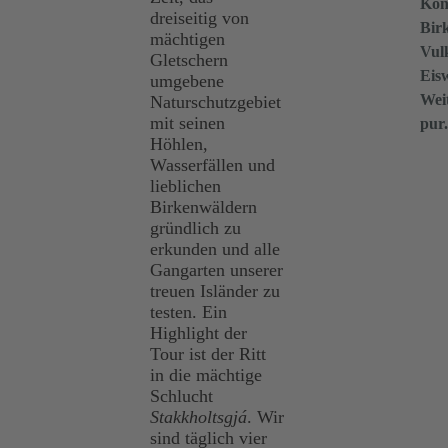
Kon
dreiseitig von
Bir
mächtigen
Vul
Gletschern
Eisw
umgebene
Wei
Naturschutzgebiet
mit seinen
pur
Höhlen,
Wasserfällen und
lieblichen
Birkenwäldern
gründlich zu
erkunden und alle
Gangarten unserer
treuen Isländer zu
testen. Ein
Highlight der
Tour ist der Ritt
in die mächtige
Schlucht
Stakkholtsgjá
. Wir
sind täglich vier