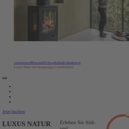
contrastravel
Reiseziele
Schweden
Individualreisen
Luxus Natur mit einzigartigen Unterkünften
REISEVERLAUF
TERMINE & LEISTUNGEN
UNTERKÜNFTE
REISEINFOS
Jetzt buchen
Erleben Sie Süd-
LUXUS NATUR
und