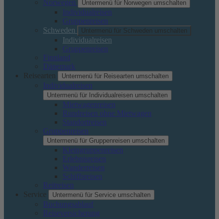
Norwegen
Untermenü für Norwegen umschalten
Individualreisen
Gruppenreisen
Schweden
Untermenü für Schweden umschalten
Individualreisen
Gruppenreisen
Finnland
Dänemark
Reisearten
Untermenü für Reisearten umschalten
Individualreisen
Untermenü für Individualreisen umschalten
Mietwagenreisen
Rundreisen ohne Mietwagen
Standortreisen
Gruppenreisen
Untermenü für Gruppenreisen umschalten
Kleingruppenreisen
Erlebnisreisen
Wanderreisen
Schiffsreisen
Reitreisen
Service
Untermenü für Service umschalten
Buchungsablauf
Reiseversicherung