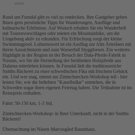
Rund um Furudal gibt es viel zu entdecken. Ihre Gastgeber geben
Ihnen gern persönliche Tipps für Wanderungen, Ausflüge und
kulinarische Erlebnisse. Auf Wunsch erhalten Sie ein Wanderheft
mit Tourenvorschlägen oder mieten ein Mountainbike, um die
Umgebung aktiv zu erkunden. Für Erfrischung sorgt der kleine
Swimmingpool. Lohnenswert ist ein Ausflug zur Alm Ärteråsen mit
ihrem Aussichtsturm und zum Wasserfall Styggforsen. Ein weiteres
Highlight in der Region ist der Besuch der Dala-Pferde-Fabrik in
Nusnäs, wo Sie die Herstellung der berühmten Holzpferde aus
Dalarna miterleben können. In Furudal lädt die traditionsreiche
Snitths Bäckerei zu einer schwedischen Fika mit frischem Gebäck
ein. Und wer mag, nimmt am Zimtschnecken-Workshop teil - hier
lernen Sie, wie die beliebten "Kanelbullar" entstehen, die in
Schweden sogar ihren eigenen Feiertag haben. Die Teilnahme ist im
Reisepreis enthalten.
Fahrt: 50-150 km, 1-3 Std.
Zimtschnecken-Workshop: in Ihrer Unterkunft, nicht in der Snitths
Bäckerei!
Übernachtung im Näsets Marcusgård Baumhaus.