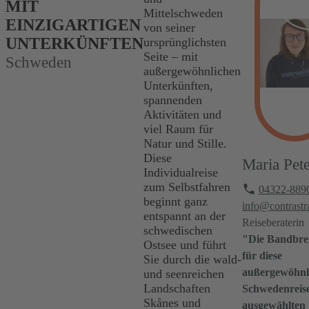
MIT
Mittelschweden
EINZIGARTIGEN
von seiner
UNTERKÜNFTEN
ursprünglichsten
Seite – mit
Schweden
außergewöhnlichen
Unterkünften,
spannenden
Aktivitäten und
viel Raum für
Natur und Stille.
Diese
Maria Pet
Individualreise
zum Selbstfahren
04322-889
beginnt ganz
info@contrastr
entspannt an der
Reiseberaterin
schwedischen
"Die Bandbrei
Ostsee und führt
für diese
Sie durch die wald-
außergewöhnl
und seenreichen
Landschaften
Schwedenreis
Skånes und
ausgewählten