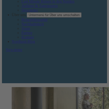
Last Minute Reisen in den Norden
Auflüge & Tagestouren
Newsletter
Über uns
Untermenü für Über uns umschalten
Reisephilosophie
Nachhaltigkeit
Team
Partner
Kontakt
Nordland-Blog
Newsletter