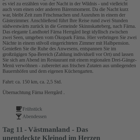
es viel zu erzählen von der Nacht in der Wildnis - und vielleicht
auch vom einen oder anderen Bärenmoment. Da die Nacht kurz
war, bleibt Zeit zum Frischmachen und Ausruhen in einem der
Gästezimmer. Anschließend führt Ihre Reise rund zwei Stunden
südwestwärts zurück in die Gemeinde Skinnskatteberg, nach Färna.
Das elegante Landhotel Färna Herrgård liegt idyllisch zwischen
zwei Seen, umgeben vom Ökopark Färna. Hier verbringen Sie zwei
Nächte in einem stilvoll eingerichteten Zimmer mit Halbpension.
Genießen Sie die Ruhe des Anwesens, entspannen Sie im
großzügigen Spa-Bereich (Zahlung individuell vor Ort) und lassen
Sie sich am Abend im Restaurant mit einem regionalen Drei-Gänge-
Menü verwöhnen - zubereitet aus frischen Zutaten aus umliegenden
Bauernhöfen und dem eigenen Küchengarten.
Fahrt: ca. 150 km, ca. 2,5 Std.
Übernachtung Färna Herrgård .
Frühstück
Abendessen
Tag
11
Västmanland - Das
unentdeckte Kleinod im Herzen