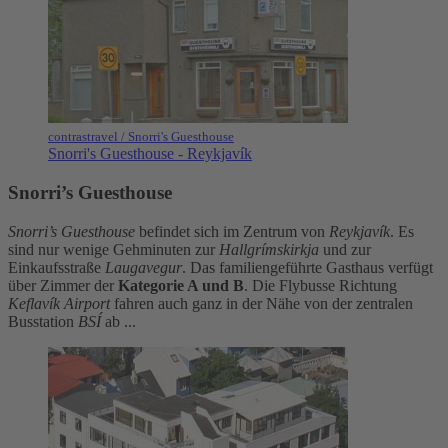
contrastravel / Snorri's Guesthouse
Snorri's Guesthouse - Reykjavík
Snorri’s Guesthouse
Snorri’s Guesthouse
befindet sich im Zentrum von
Reykjavík
. Es
sind nur wenige Gehminuten zur
Hallgrímskirkja
und zur
Einkaufsstraße
Laugavegur
. Das familiengeführte Gasthaus verfügt
über Zimmer der
Kategorie A und B
. Die Flybusse Richtung
Keflavík
Airport
fahren auch ganz in der Nähe von der zentralen
Busstation
BSÍ
ab ...