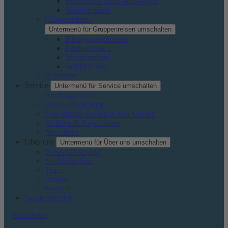
Rundreisen ohne Mietwagen
Standortreisen
Gruppenreisen
Untermenü für Gruppenreisen umschalten
Kleingruppenreisen
Erlebnisreisen
Wanderreisen
Schiffsreisen
Reitreisen
Service
Untermenü für Service umschalten
Buchungsablauf
Reiseversicherung
Last Minute Reisen in den Norden
Auflüge & Tagestouren
Newsletter
Über uns
Untermenü für Über uns umschalten
Reisephilosophie
Nachhaltigkeit
Team
Partner
Kontakt
Nordland-Blog
Newsletter