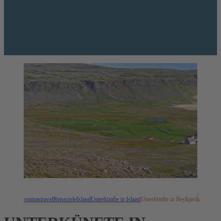
contrastravel
Reiseziele
Island
Unterkünfte in Island
Unterkünfte in Reykjavík