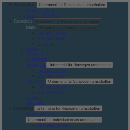
Reisesaison
Untermenü für Reisesaison umschalten
Sommer - 2026
Winter - 2026/2027
Reiseziele
Untermenü für Reiseziele umschalten
Island
Untermenü für Island umschalten
Individualreisen
Gruppenreisen
Reitreisen
Färöer
Grönland
Spitzbergen
Norwegen
Untermenü für Norwegen umschalten
Individualreisen
Gruppenreisen
Schweden
Untermenü für Schweden umschalten
Individualreisen
Gruppenreisen
Finnland
Dänemark
Reisearten
Untermenü für Reisearten umschalten
Individualreisen
Untermenü für Individualreisen umschalten
Mietwagenreisen