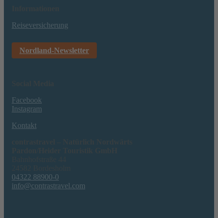
Informationen
Reiseversicherung
Nordland-Newsletter
Social Media
Facebook
Instagram
Kontakt
contrastravel – Natürlich Nordwärts
Pardon/Heider Touristik GmbH
Bahnhofstraße 44
24582 Bordesholm
04322 88900-0
info@contrastravel.com