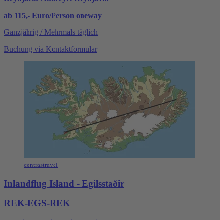
ab 115,- Euro/Person oneway
Ganzjährig / Mehrmals täglich
Buchung via Kontaktformular
contrastravel
Inlandflug Island - Egilsstaðir
REK-EGS-REK