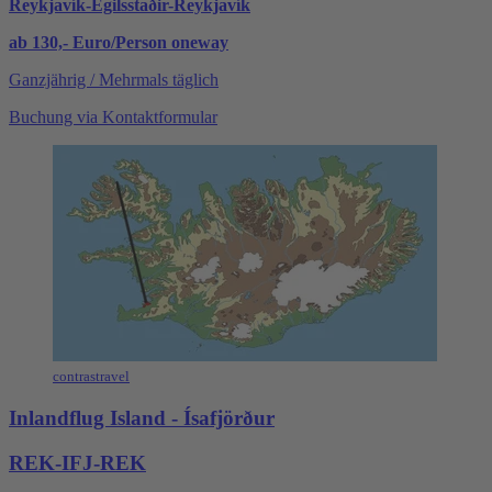
Reykjavík-Egilsstaðir-Reykjavík
ab 130,- Euro/Person oneway
Ganzjährig / Mehrmals täglich
Buchung via Kontaktformular
contrastravel
Inlandflug Island - Ísafjörður
REK-IFJ-REK