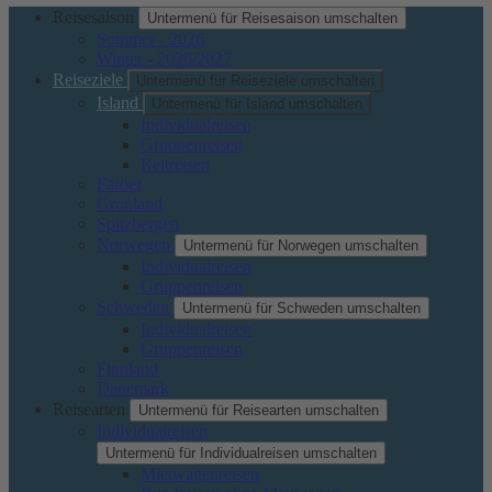
Reisesaison
Untermenü für Reisesaison umschalten
Sommer - 2026
Winter - 2026/2027
Reiseziele
Untermenü für Reiseziele umschalten
Island
Untermenü für Island umschalten
Individualreisen
Gruppenreisen
Reitreisen
Färöer
Grönland
Spitzbergen
Norwegen
Untermenü für Norwegen umschalten
Individualreisen
Gruppenreisen
Schweden
Untermenü für Schweden umschalten
Individualreisen
Gruppenreisen
Finnland
Dänemark
Reisearten
Untermenü für Reisearten umschalten
Individualreisen
Untermenü für Individualreisen umschalten
Mietwagenreisen