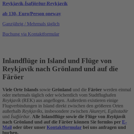
Reykjavík-Ísafjörður-Reykjavík
ab 130- Euro/Person oneway
Ganzjährig / Mehrmals täglich
Buchung via Kontaktformular
Inlandflüge in Island und Flüge von
Reykjavík nach Grönland und auf die
Färöer
Viele Orte Islands
sowie
Grönland
und die
Färöer
werden einmal
oder mehrmals täglich oder wöchentlich vom Stadtflughafen
Reykjavík
(REK) aus angeflogen. Außerdem existieren einige
Flugverbindungen in Island direkt zwischen den größeren Orten
außerhalb
Reykjavíks
, insbesondere zwischen
Akureyri
,
Egilsstaðir
und
Ísafjörður
.
Alle Inlandflüge sowie die Flüge von
Reykjavík
nach Grönland und auf die Färöer können Sie formlos per
E-
Mail
oder über unser
Kontaktformular
bei uns anfragen und
buchen.