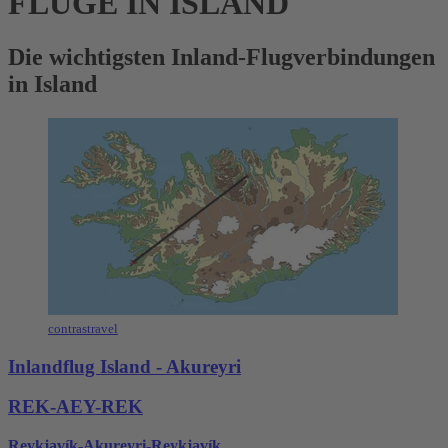
FLÜGE IN ISLAND
Die wichtigsten Inland-Flugverbindungen
in Island
contrastravel
Inlandflug Island - Akureyri
REK-AEY-REK
Reykjavík-Akureyri-Reykjavík