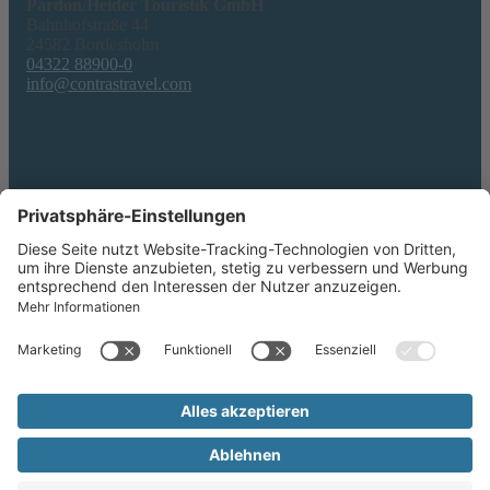
Pardon/Heider Touristik GmbH
Bahnhofstraße 44
24582 Bordesholm
04322 88900-0
info@contrastravel.com
Service
AGB & Formblatt
Erklärung zur Barrierefreiheit
Datenschutz
Impressum
Privatsphäre-Einstellungen