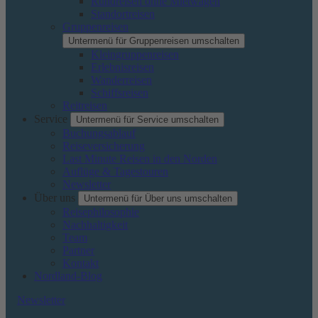
Rundreisen ohne Mietwagen
Standortreisen
Gruppenreisen
Untermenü für Gruppenreisen umschalten
Kleingruppenreisen
Erlebnisreisen
Wanderreisen
Schiffsreisen
Reitreisen
Service
Untermenü für Service umschalten
Buchungsablauf
Reiseversicherung
Last Minute Reisen in den Norden
Auflüge & Tagestouren
Newsletter
Über uns
Untermenü für Über uns umschalten
Reisephilosophie
Nachhaltigkeit
Team
Partner
Kontakt
Nordland-Blog
Newsletter