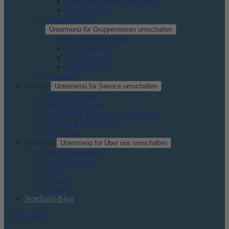
Rundreisen ohne Mietwagen
Standortreisen
Gruppenreisen
Untermenü für Gruppenreisen umschalten
Kleingruppenreisen
Erlebnisreisen
Wanderreisen
Schiffsreisen
Reitreisen
Service
Untermenü für Service umschalten
Buchungsablauf
Reiseversicherung
Last Minute Reisen in den Norden
Auflüge & Tagestouren
Newsletter
Über uns
Untermenü für Über uns umschalten
Reisephilosophie
Nachhaltigkeit
Team
Partner
Kontakt
Nordland-Blog
Newsletter