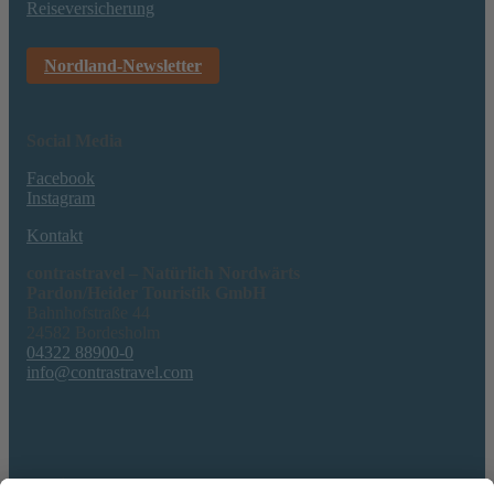
Reiseversicherung
Nordland-Newsletter
Social Media
Facebook
Instagram
Kontakt
contrastravel – Natürlich Nordwärts
Pardon/Heider Touristik GmbH
Bahnhofstraße 44
24582 Bordesholm
04322 88900-0
info@contrastravel.com
Service