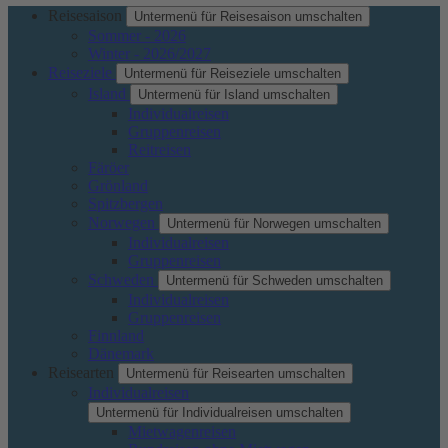
Reisesaison
Untermenü für Reisesaison umschalten
Sommer - 2026
Winter - 2026/2027
Reiseziele
Untermenü für Reiseziele umschalten
Island
Untermenü für Island umschalten
Individualreisen
Gruppenreisen
Reitreisen
Färöer
Grönland
Spitzbergen
Norwegen
Untermenü für Norwegen umschalten
Individualreisen
Gruppenreisen
Schweden
Untermenü für Schweden umschalten
Individualreisen
Gruppenreisen
Finnland
Dänemark
Reisearten
Untermenü für Reisearten umschalten
Individualreisen
Untermenü für Individualreisen umschalten
Mietwagenreisen