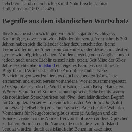
beliebten isländischen Dichters und Naturforschers Jónas
Hallgrimsson (1807 - 1845).
Begriffe aus dem isländischen Wortschatz
Ihre Sprache ist ein wichtiger, vielleicht sogar der wichtigste,
Kulturträger, davon sind viele Isländer überzeugt. Vor mehr als 200
Jahren haben sich die Isländer daher dazu entschieden, keine
Fremdwörter in ihre Sprache aufzunehmen, oder diese zumindest so
gering wie möglich zu halten. Vor dem ansteigenden Anglizismus ist
jedoch auch unsere Lieblingsinsel nicht gefeit. Seit Mitte der 60-er
Jahre besteht daher
in Island
ein eigenes Komitee, das für neue
Begriffe und Wörter isländische Ausdrücke findet. Neue
Bezeichnungen werden hier aus dem bestehenden Wortschatz
erschaffen und durch bereits vorhandene Wörter zusammengesetzt.
Skristofa
, das isländische Wort für Büro, ist zum Beispiel aus den
Wörtern Schreib und Stube zusammengesetzt. Sehr kreativ waren
die nordischen Sprachpuristen bei
tölva
, dem isländischen Begriff
für Computer. Dieser wurde einfach aus den Wörtern
tala
(Zahl)
und
völva
(Hellseherin) zusammengesetzt. Auch bei der Wahl des
Vornamens für Neugeborene gibt es strenge Auflagen und die
Isländer versuchen die Namen frei von Einflüssen anderer Sprachen
zu halten. So müssen alle Namen, die noch nie zuvor in Island
benutzt wurden, durch das isländische Benennungskomitee