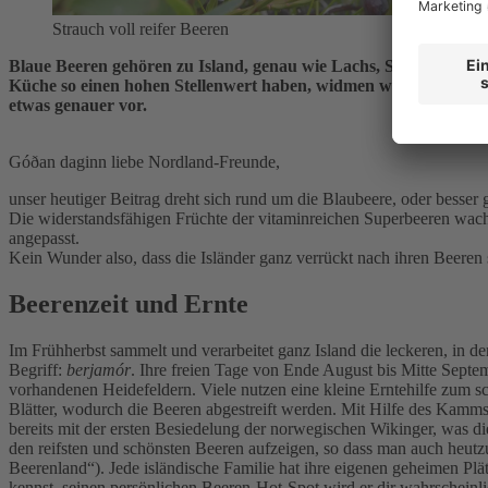
Strauch voll reifer Beeren
Blaue Beeren gehören zu Island, genau wie Lachs, Skyr und Gamme
Küche so einen hohen Stellenwert haben, widmen wir unseren he
etwas genauer vor.
Góðan daginn liebe Nordland-Freunde,
unser heutiger Beitrag dreht sich rund um die Blaubeere, oder besser
Die widerstandsfähigen Früchte der vitaminreichen Superbeeren wach
angepasst.
Kein Wunder also, dass die Isländer ganz verrückt nach ihren Beeren 
Beerenzeit und Ernte
Im Frühherbst sammelt und verarbeitet ganz Island die leckeren, in d
Begriff:
berjamór
. Ihre freien Tage von Ende August bis Mitte Septem
vorhandenen Heidefeldern. Viele nutzen eine kleine Erntehilfe zum 
Blätter, wodurch die Beeren abgestreift werden. Mit Hilfe des Kamms
bereits mit der ersten Besiedelung der norwegischen Wikinger, was d
den reifsten und schönsten Beeren aufzeigen, so dass man auch heutzut
Beerenland“). Jede isländische Familie hat ihre eigenen geheimen Pl
kennst, seinen persönlichen Beeren-Hot-Spot wird er dir wahrscheinli