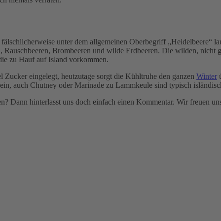
fälschlicherweise unter dem allgemeinen Oberbegriff „Heidelbeere“ lau
, Rauschbeeren, Brombeeren und wilde Erdbeeren. Die wilden, nicht 
 die zu Hauf auf Island vorkommen.
l Zucker eingelegt, heutzutage sorgt die Kühltruhe den ganzen
Winter
ü
 nein, auch Chutney oder Marinade zu Lammkeule sind typisch isländi
n? Dann hinterlasst uns doch einfach einen Kommentar. Wir freuen un