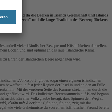
m Gange, und da die Beeren in Islands Gesellschaft und Islands
ands "Blaubeeren" und die lange Tradition des Beerenpflückens
 Bestandteil vieler isländischer Rezepte und Köstlichkeiten darstellen.
rmem Boden und sind optimal an das raue, isländische Klima
al zu Ehren der isländischen Beere abgehalten wird.
ändischen „Volkssport“ gibt es sogar einen eigenen isländischen
en bewaffnet, in fast jeder Region der Insel in und an den an Fülle
erenkamm. Mit der vorderen Seite des Kamms streicht man durch die
 Hand gepflückt wird. Das kollektive Beerensammeln auf Island begann
cht macht. Ein alter Volksglaube besagt, dass Spinnen den Weg zu
uló, vísa
ð
u mér á berjam
“ („Spinne, Spinne, zeig mir das
 egal wie viele Geheimnisse du von einem isländischen Freund bereits