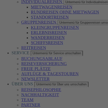
INDIVIDUALREISEN
Untermenü für Individualreise
MIETWAGENREISEN
RUNDREISEN OHNE MIETWAGEN
STANDORTREISEN
GRUPPENREISEN
Untermenü für Gruppenreisen ums
KLEINGRUPPENREISEN
ERLEBNISREISEN
WANDERREISEN
SCHIFFSREISEN
REITREISEN
SERVICE
Untermenü für Service umschalten
BUCHUNGSABLAUF
REISEVERSICHERUNG
FREIE PLÄTZE
AUFLÜGE & TAGESTOUREN
NEWSLETTER
ÜBER UNS
Untermenü für Über uns umschalten
REISEPHILOSOPHIE
NACHHALTIGKEIT
TEAM
PARTNER