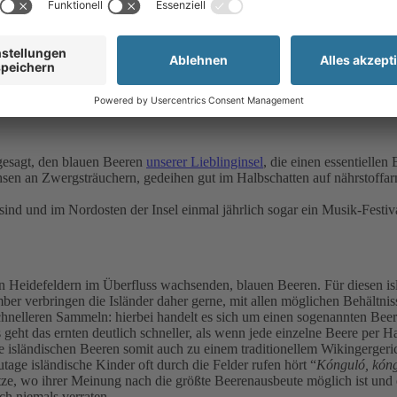
Maria Sonnek
lhai. Zu dieser Jahreszeit ist das große Sammeln erneut in volle
utigen Blog diesem gesunden Super-Food und wir stellen euch Isl
 gesagt, den blauen Beeren
unserer Lieblinginsel
, die einen essentiellen
sen an Zwergsträuchern, gedeihen gut im Halbschatten auf nährstoffa
sind und im Nordosten der Insel einmal jährlich sogar ein Musik-Festiv
en Heidefeldern im Überfluss wachsenden, blauen Beeren. Für diesen isl
ber verbringen die Isländer daher gerne, mit allen möglichen Behältniss
schnelleren Sammeln: hierbei handelt es sich um einen sogenannten Be
 geht das ernten deutlich schneller, als wenn jede einzelne Beere per
ie isländischen Beeren somit auch zu einem traditionellem Wikingergeri
age isländische Kinder oft durch die Felder rufen hört “
Kónguló, kóng
ätze, wo ihrer Meinung nach die größte Beerenausbeute möglich ist und
ch niemals verraten.