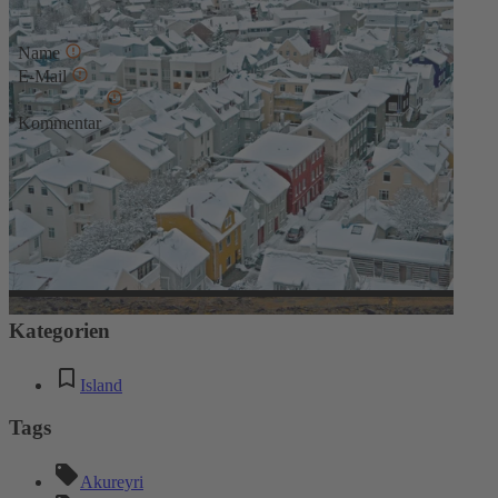
Kommentar schreiben
Name
E-Mail
Kommentar
* Diese Felder sind erforderlich
Absenden
Kommentare
Keine Kommentare
Kategorien
Island
Tags
Akureyri