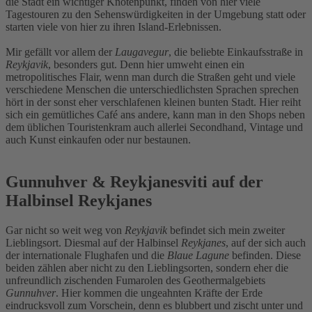
die Stadt ein wichtiger Knotenpunkt, finden von hier viele
Tagestouren zu den Sehenswürdigkeiten in der Umgebung statt oder
starten viele von hier zu ihren Island-Erlebnissen.
Mir gefällt vor allem der
Laugavegur
, die beliebte Einkaufsstraße in
Reykjavik
, besonders gut. Denn hier umweht einen ein
metropolitisches Flair, wenn man durch die Straßen geht und viele
verschiedene Menschen die unterschiedlichsten Sprachen sprechen
hört in der sonst eher verschlafenen kleinen bunten Stadt. Hier reiht
sich ein gemütliches Café ans andere, kann man in den Shops neben
dem üblichen Touristenkram auch allerlei Secondhand, Vintage und
auch Kunst einkaufen oder nur bestaunen.
Gunnuhver & Reykjanesviti auf der
Halbinsel Reykjanes
Gar nicht so weit weg von
Reykjavik
befindet sich mein zweiter
Lieblingsort. Diesmal auf der Halbinsel
Reykjanes
, auf der sich auch
der internationale Flughafen und die
Blaue Lagune
befinden. Diese
beiden zählen aber nicht zu den Lieblingsorten, sondern eher die
unfreundlich zischenden Fumarolen des Geothermalgebiets
Gunnuhver
. Hier kommen die ungeahnten Kräfte der Erde
eindrucksvoll zum Vorschein, denn es blubbert und zischt unter und