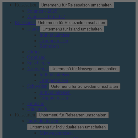
Reisesaison
Untermenü für Reisesaison umschalten
Sommer - 2026
Winter - 2026/2027
Reiseziele
Untermenü für Reiseziele umschalten
Island
Untermenü für Island umschalten
Individualreisen
Gruppenreisen
Reitreisen
Färöer
Grönland
Spitzbergen
Norwegen
Untermenü für Norwegen umschalten
Individualreisen
Gruppenreisen
Schweden
Untermenü für Schweden umschalten
Individualreisen
Gruppenreisen
Finnland
Dänemark
Reisearten
Untermenü für Reisearten umschalten
Individualreisen
Untermenü für Individualreisen umschalten
Mietwagenreisen