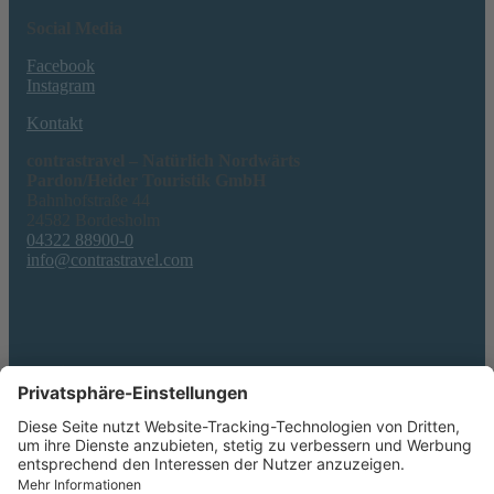
Social Media
Facebook
Instagram
Kontakt
contrastravel – Natürlich Nordwärts
Pardon/Heider Touristik GmbH
Bahnhofstraße 44
24582 Bordesholm
04322 88900-0
info@contrastravel.com
Service
AGB & Formblatt
Erklärung zur Barrierefreiheit
Datenschutz
Impressum
Privatsphäre-Einstellungen