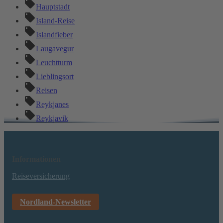
Hauptstadt
Island-Reise
Islandfieber
Laugavegur
Leuchtturm
Lieblingsort
Reisen
Reykjanes
Reykjavik
Informationen
Reiseversicherung
Nordland-Newsletter