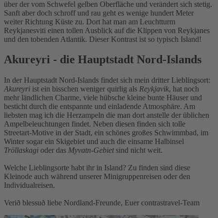
über der vom Schwefel gelben Oberfläche und verändert sich stetig.
Sanft aber doch schroff und rau geht es wenige hundert Meter
weiter Richtung Küste zu. Dort hat man am Leuchtturm
Reykjanesviti einen tollen Ausblick auf die Klippen von Reykjanes
und den tobenden Atlantik. Dieser Kontrast ist so typisch Island!
Akureyri - die Hauptstadt Nord-Islands
In der Hauptstadt Nord-Islands findet sich mein dritter Lieblingsort:
Akureyri
ist ein bisschen weniger quirlig als
Reykjavik
, hat noch
mehr ländlichen Charme, viele hübsche kleine bunte Häuser und
besticht durch die entspannte und einladende Atmosphäre. Am
liebsten mag ich die Herzampeln die man dort anstelle der üblichen
Ampelbeleuchtungen findet. Neben diesen finden sich tolle
Streetart-Motive in der Stadt, ein schönes großes Schwimmbad, im
Winter sogar ein Skigebiet und auch die einsame Halbinsel
Tröllaskagi
oder das
Myvatn-Gebiet
sind nicht weit.
Welche Lieblingsorte habt ihr in Island? Zu finden sind diese
Kleinode auch während unserer Minigruppenreisen oder den
Individualreisen.
Verið blessuð liebe Nordland-Freunde, Euer contrastravel-Team