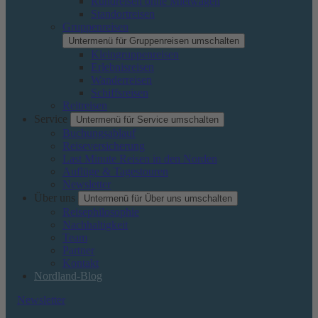
Rundreisen ohne Mietwagen
Standortreisen
Gruppenreisen
Untermenü für Gruppenreisen umschalten
Kleingruppenreisen
Erlebnisreisen
Wanderreisen
Schiffsreisen
Reitreisen
Service
Untermenü für Service umschalten
Buchungsablauf
Reiseversicherung
Last Minute Reisen in den Norden
Auflüge & Tagestouren
Newsletter
Über uns
Untermenü für Über uns umschalten
Reisephilosophie
Nachhaltigkeit
Team
Partner
Kontakt
Nordland-Blog
Newsletter