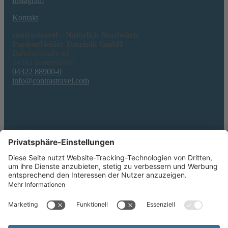
Instagram
Kontakt
contrastravel – Natürlich Nordwärts
Pardon/Heider Touristik GmbH
Bahnhofstraße 44
24582 Bordesholm
04322 88900-0
info@contrastravel.com
Service
AGB & Formblatt
Erklärung zur Barrierefreiheit
Datenschutz
Impressum
Privatsphäre-Einstellungen