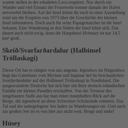
warme stellen in der erkalteten Lava erspüren. Nur durch ein
Wunder und viel Einsatz der Feuerwehr konnte damals der Hafen
unversehrt bleiben. Auf der Insel könnt ihr euch in einer Ausstellung
rund um die Eruption von 1973 über die Geschichte der kleinen
Insel informieren. Doch auch für seine Papageitaucher ist die Insel
bekannt. Eine Wanderung in den Süden der Insel lohnt sich. Das
dauert auch nicht ewig, denn die Hauptinsel
Heimaey
ist nur 14,5
km² groß.
Skeið/Svarfarðardalur (Halbinsel
Tröllaskagi)
Dieser Ort hat es einigen von uns angetan. Irgendwo im Nirgendwo
liegt das Gästehaus vom Myriam und Ingimar tief im beschaulichen
Svarfarðardalur
auf der Halbinsel
Tröllaskagi
in Nordisland. Die
ausgewanderte Deutsche hat sich hier mit Ihrer deutsch-isländischen
Familie ein kleines Paradies erschaffen. Von der Terrasse des
umgebauten Stalls aus hat man einen traumhaften Blick auf die
Berge, die irgendwie an diese Schweizer Schokolade erinnern. Das
Tal und der nahegelegene See laden zu Wanderungen ein. Und auch
zur großen See ist es von hier aus nicht weit. Berge und mehr!
Húsey