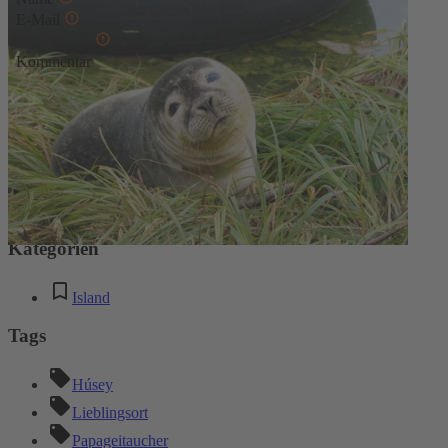
E-Mail
Kommentar
* Diese Felder sind erforderlich
Absenden
Kommentare
Keine Kommentare
Kategorien
Island
Tags
Húsey
Lieblingsort
Papageitaucher