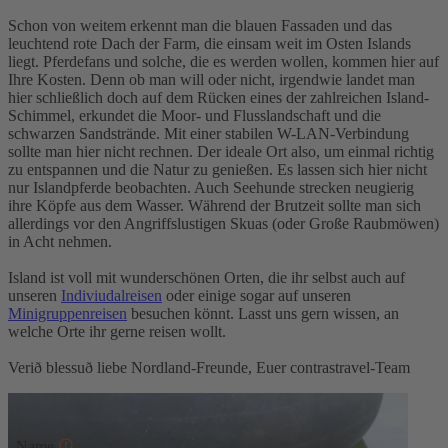
Schon von weitem erkennt man die blauen Fassaden und das
leuchtend rote Dach der Farm, die einsam weit im Osten Islands
liegt. Pferdefans und solche, die es werden wollen, kommen hier auf
Ihre Kosten. Denn ob man will oder nicht, irgendwie landet man
hier schließlich doch auf dem Rücken eines der zahlreichen Island-
Schimmel, erkundet die Moor- und Flusslandschaft und die
schwarzen Sandstrände. Mit einer stabilen W-LAN-Verbindung
sollte man hier nicht rechnen. Der ideale Ort also, um einmal richtig
zu entspannen und die Natur zu genießen. Es lassen sich hier nicht
nur Islandpferde beobachten. Auch Seehunde strecken neugierig
ihre Köpfe aus dem Wasser. Während der Brutzeit sollte man sich
allerdings vor den Angriffslustigen Skuas (oder Große Raubmöwen)
in Acht nehmen.
Island ist voll mit wunderschönen Orten, die ihr selbst auch auf
unseren
Indiviudalreisen
oder einige sogar auf unseren
Minigruppenreisen
besuchen könnt. Lasst uns gern wissen, an
welche Orte ihr gerne reisen wollt.
Verið blessuð liebe Nordland-Freunde, Euer contrastravel-Team
Kommentar schreiben
Name