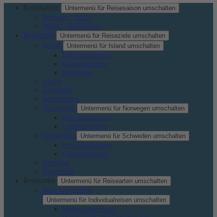
Reisesaison
Untermenü für Reisesaison umschalten
Sommer - 2026
Winter - 2026/2027
Reiseziele
Untermenü für Reiseziele umschalten
Island
Untermenü für Island umschalten
Individualreisen
Gruppenreisen
Reitreisen
Färöer
Grönland
Spitzbergen
Norwegen
Untermenü für Norwegen umschalten
Individualreisen
Gruppenreisen
Schweden
Untermenü für Schweden umschalten
Individualreisen
Gruppenreisen
Finnland
Dänemark
Reisearten
Untermenü für Reisearten umschalten
Individualreisen
Untermenü für Individualreisen umschalten
Mietwagenreisen