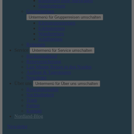
Rundreisen ohne Mietwagen
Standortreisen
Gruppenreisen
Untermenü für Gruppenreisen umschalten
Kleingruppenreisen
Erlebnisreisen
Wanderreisen
Schiffsreisen
Reitreisen
Service
Untermenü für Service umschalten
Buchungsablauf
Reiseversicherung
Last Minute Reisen in den Norden
Auflüge & Tagestouren
Newsletter
Über uns
Untermenü für Über uns umschalten
Reisephilosophie
Nachhaltigkeit
Team
Partner
Kontakt
Nordland-Blog
Newsletter