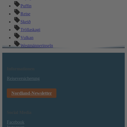
Puffin
Reise
Skeið
Tröllaskagi
Vulkan
Westmännerinseln
Informationen
Reiseversicherung
Nordland-Newsletter
Social Media
Facebook