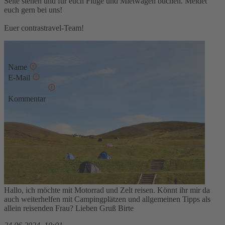
Seite stehen und für euch Flüge und Mietwagen buchen. Meldet
euch gern bei uns!
Euer contrastravel-Team!
Kommentar schreiben
Name
E-Mail
Kommentar
* Diese Felder sind erforderlich
Absenden
Kommentare
15.01.2025, 19:47
Hallo, ich möchte mit Motorrad und Zelt reisen. Könnt ihr mir da
auch weiterhelfen mit Campingplätzen und allgemeinen Tipps als
allein reisenden Frau? Lieben Gruß Birte