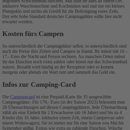
liegenden Schwimmbad duschen. Mal habt ihr alles an einem Ort,
inklusive Waschmaschine und Kochstation und mal nur ein kleines
Plumpsklo und nichts als Geröll für die Befestigung eures Zelts.
Der sehr hohe Standard deutscher Campingplätze sollte hier nicht
erwartet werden.
Kosten fürs Campen
So unterschiedlich die Campingplätze selbst, so unterschiedlich sind
auch die Preise fürs Zelten und Campen in Island. Ihr müsst mit 10 –
17,- Euro die Nacht und Person rechnen. An manchen Orten müsst
ihr das Duschen noch extra zahlen oder könnt nur das Schwimmbad
nutzen. Bezahlt wird häufig an der Rezeption oder es kommt
morgens oder abends ein Wart rum und sammelt das Geld ein.
Infos zur Camping-Card
Die
Campingcard
ist eine Prepaid-Karte für 35 ausgewählte
Campingplätze. Für 179,- Euro (in der Saison 2023) bekommt man
28 Übernachtungen auf diesen Campingplätzen. Jede Übernachtung
zählt als eine Einheit für 2 Erwachsene (ab 16 Jahre) und bis zu 4
Kinder (bis 16 Jahre, inklusive einem Zelt, einem Campervan oder
einem Wohnwagen). Sie ist immer nur für eine Saison von Mai bis
September gültig. Extras wie extra zu zahlende Duschen, Wäsche