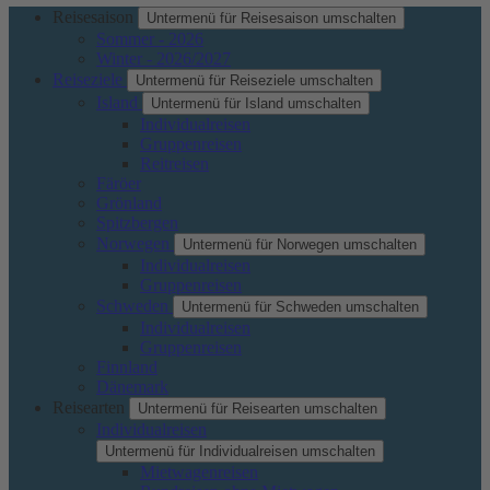
Reisesaison
Untermenü für Reisesaison umschalten
Sommer - 2026
Winter - 2026/2027
Reiseziele
Untermenü für Reiseziele umschalten
Island
Untermenü für Island umschalten
Individualreisen
Gruppenreisen
Reitreisen
Färöer
Grönland
Spitzbergen
Norwegen
Untermenü für Norwegen umschalten
Individualreisen
Gruppenreisen
Schweden
Untermenü für Schweden umschalten
Individualreisen
Gruppenreisen
Finnland
Dänemark
Reisearten
Untermenü für Reisearten umschalten
Individualreisen
Untermenü für Individualreisen umschalten
Mietwagenreisen