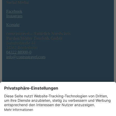
Social Media
Facebook
Instagram
Kontakt
contrastravel – Natürlich Nordwärts
Pardon/Heider Touristik GmbH
Bahnhofstraße 44
24582 Bordesholm
04322 88900-0
info@contrastravel.com
Service
AGB & Formblatt
Erklärung zur Barrierefreiheit
Datenschutz
Impressum
Privatsphäre-Einstellungen