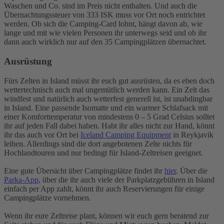
Waschen und Co. sind im Preis nicht enthalten. Und auch die
Übernachtungssteuer von 333 ISK muss vor Ort noch entrichtet
werden. Ob sich die Camping-Card lohnt, hängt davon ab, wie
lange und mit wie vielen Personen ihr unterwegs seid und ob ihr
dann auch wirklich nur auf den 35 Campingplätzen übernachtet.
Ausrüstung
Fürs Zelten in Island müsst ihr euch gut ausrüsten, da es eben doch
wettertechnisch auch mal ungemütlich werden kann. Ein Zelt das
windfest und natürlich auch wetterfest generell ist, ist unabdingbar
in Island. Eine passende Isomatte und ein warmer Schlafsack mit
einer Komforttemperatur von mindestens 0 – 5 Grad Celsius solltet
ihr auf jeden Fall dabei haben. Habt ihr alles nicht zur Hand, könnt
ihr das auch vor Ort bei
Iceland Camping Equipment
in Reykjavik
leihen. Allerdings sind die dort angebotenen Zelte nichts für
Hochlandtouren und nur bedingt für Island-Zeltreisen geeignet.
Eine gute Übersicht über Campingplätze findet ihr
hier
. Über die
Parka-App
, über die ihr auch viele der Parkplatzgebühren in Island
einfach per App zahlt, könnt ihr auch Reservierungen für einige
Campingplätze vornehmen.
Wenn ihr eure Zeltreise plant, können wir euch gern beratend zur