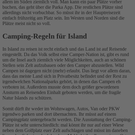
allem im Süden ziemlich voll. Man kann ein paar Plätze vorher
buchen, das geht über die Parka App. Die restlichen Plätze sind
allerdings nicht vorbuchbar. So müsst ihr in der Hauptreisezeit
einfach frühzeitig am Platz sein. Im Westen und Norden sind die
Plätze meist nicht so voll.
Camping-Regeln für Island
In Island zu reisen ist recht einfach und das Land ist auf Reisende
eingestellt. Da das Volk selbst eine Camper-Nation ist, gibt es rund
um die Insel auch ziemlich viele Möglichkeiten, auch an schönen
Stellen sein Zelt aufzubauen oder den Camper abzustellen. Wild
Campen ist dagegen nicht (mehr) erlaubt. Das liegt vor allem daran,
dass das meiste Land sich in Privatbesitz befindet und der Rest zu
irgendwelchen Nationalparks gehört, in denen das Campen eh
verboten ist. Außerdem musste dem doch größer gewordenen
Ansturm an Reisenden Einhalt geboten werden, um die fragile
Natur Islands zu schützen.
Somit dürft ihr weder im Wohnwagen, Autos, Van oder PKW
irgendwo parken und dort übernachten. Ihr müsst auf einem
Campingplatz untergebracht werden. Die Ausstattung der Camping-
Plätze ist sehr unterschiedlich: mal könnt ihr nur auf einer Wiese
neben dem Golfplatz euer Zelt aufschlagen und müsst im daneben