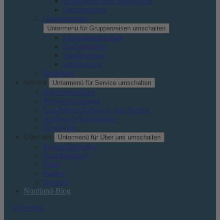
Rundreisen ohne Mietwagen
Standortreisen
Gruppenreisen
Untermenü für Gruppenreisen umschalten
Kleingruppenreisen
Erlebnisreisen
Wanderreisen
Schiffsreisen
Reitreisen
Service
Untermenü für Service umschalten
Buchungsablauf
Reiseversicherung
Last Minute Reisen in den Norden
Auflüge & Tagestouren
Newsletter
Über uns
Untermenü für Über uns umschalten
Reisephilosophie
Nachhaltigkeit
Team
Partner
Kontakt
Nordland-Blog
Newsletter