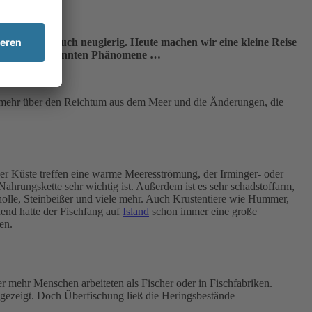
ratlos und auch neugierig. Heute machen wir eine kleine Reise
ng der oben genannten Phänomene …
ier mehr über den Reichtum aus dem Meer und die Änderungen, die
der Küste treffen eine warme Meeresströmung, der Irminger- oder
Nahrungskette sehr wichtig ist. Außerdem ist es sehr schadstoffarm,
cholle, Steinbeißer und viele mehr. Auch Krustentiere wie Hummer,
hend hatte der Fischfang auf
Island
schon immer eine große
en.
 mehr Menschen arbeiteten als Fischer oder in Fischfabriken.
 gezeigt. Doch Überfischung ließ die Heringsbestände