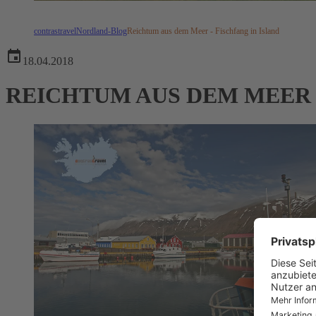
contrastravel
Nordland-Blog
Reichtum aus dem Meer - Fischfang in Island
18.04.2018
REICHTUM AUS DEM MEER -