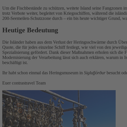
Um die Fischbestände zu schützen, weitete Island seine Fangzonen i
trotz Verbote weiter, begleitet von Kriegsschiffen, während die isl
200-Seemeilen-Schutzzone durch – ein bis heute wichtiger Grund, war
Heutige Bedeutung
Die Isländer haben aus dem Verlust der Heringsschwärme durch Überfi
Quote, die für jedes einzelne Schiff festlegt, wie viel von den jewe
Spezialisierung gefördert. Dank dieser Maßnahmen erholen sich die 
Modernisierung der Verarbeitung lässt sich auch erklären, warum in I
beschäftigt ist.
Ihr habt schon einmal das Heringsmuseum in
Siglufjörður
besucht ode
Euer contrastravel Team
Kommentar schreiben
Name
E-Mail
Kommentar