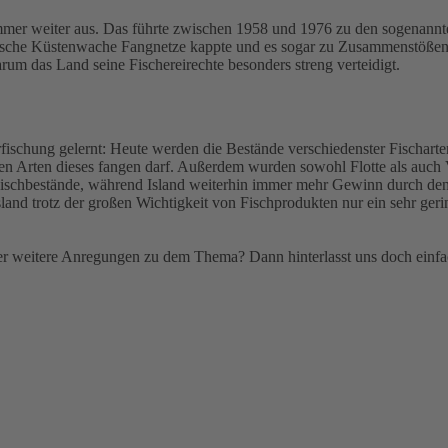
mmer weiter aus. Das führte zwischen 1958 und 1976 zu den sogenannte
ändische Küstenwache Fangnetze kappte und es sogar zu Zusammenstößen
um das Land seine Fischereirechte besonders streng verteidigt.
schung gelernt: Heute werden die Bestände verschiedenster Fischarten 
iligen Arten dieses fangen darf. Außerdem wurden sowohl Flotte als auch
Fischbestände, während Island weiterhin immer mehr Gewinn durch den
sland trotz der großen Wichtigkeit von Fischprodukten nur ein sehr ger
r weitere Anregungen zu dem Thema? Dann hinterlasst uns doch einfac