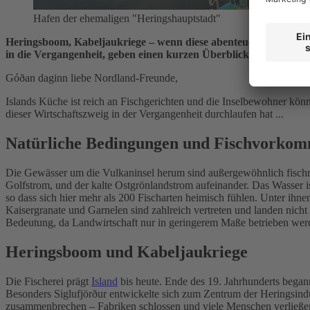
Hafen der ehemaligen "Heringshauptstadt"
Heringsboom, Kabeljaukriege – wenn diese abenteuerlichen Begri
in die Vergangenheit, geben einen kurzen Überblick über die G
Góðan daginn liebe Nordland-Freunde,
Islands Küche ist reich an Fischgerichten und die Inselbewohner kön
dieser Wirtschaftszweig in der Vergangenheit durchlaufen hat ...
Natürliche Bedingungen und Fischvorko
Die Gewässer um die Vulkaninsel herum sind außergewöhnlich fischrei
Golfstrom, und der kalte Ostgrönlandstrom aufeinander. Das Wasser ist
so dass sich hier mehr als 200 Fischarten heimisch fühlen. Unter ihn
Kaisergranate und Garnelen sind zahlreich vertreten und landen nicht
Bedeutung, da Landwirtschaft nur in geringerem Maße betrieben wer
Heringsboom und Kabeljaukriege
Die Fischerei prägt
Island
bis heute. Ende des 19. Jahrhunderts began
Besonders
Siglufjörður
entwickelte sich zum Zentrum der Heringsindu
zusammenbrechen – Fabriken schlossen und viele Menschen verließen