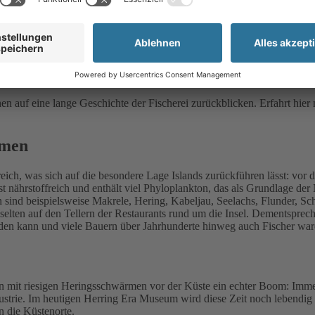
contrastravel
ffe im Zusammenhang mit Island fallen, ist man erstmal ein wenig 
eschichte der isländischen Fischerei und ergründen die Bedeutu
nen auf eine lange Geschichte der Fischerei zurückblicken. Erfahrt h
mmen
ch, was sich auf die besondere Lage Islands zurückführen lässt: vor 
 nährstoffreich und enthält viel Phyloplankton, das als Grundlage der 
en sind beispielsweise Makrele, Hering, Kabeljau, Seelachs, Flunder, S
 selten auf den Tellern der Restaurants rund um die Insel. Dementsprec
den kann und viele Bauern über Jahrhunderte hinweg auch Fischer war
n mit riesigen Heringsschwärmen vor der Küste ein echter Boom: Immer
strie. Im heutigen
Herring Era Museum
wird diese Zeit noch lebendig
 die Küstenorte.