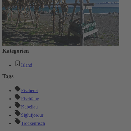
* Diese Felder sind erforderlich
Absenden
Kommentare
Keine Kommentare
Kategorien
Island
Tags
Fischerei
Fischfang
Kabeljau
Siglufjörður
Trockenfisch