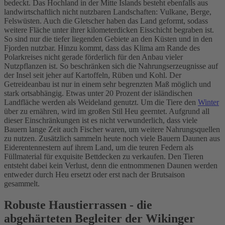
bedeckt. Das Hochland in der Mitte Islands besteht ebenfalls aus
landwirtschaftlich nicht nutzbaren Landschaften: Vulkane, Berge,
Felswüsten. Auch die Gletscher haben das Land geformt, sodass
weitere Fläche unter ihrer kilometerdicken Eisschicht begraben ist.
So sind nur die tiefer liegenden Gebiete an den Küsten und in den
Fjorden nutzbar. Hinzu kommt, dass das Klima am Rande des
Polarkreises nicht gerade förderlich für den Anbau vieler
Nutzpflanzen ist. So beschränken sich die Nahrungserzeugnisse auf
der Insel seit jeher auf Kartoffeln, Rüben und Kohl. Der
Getreideanbau ist nur in einem sehr begrenzten Maß möglich und
stark ortsabhängig. Etwas unter 20 Prozent der isländischen
Landfläche werden als Weideland genutzt. Um die Tiere den
Winter
über zu ernähren, wird im großen Stil Heu geerntet. Aufgrund all
dieser Einschränkungen ist es nicht verwunderlich, dass viele
Bauern lange Zeit auch Fischer waren, um weitere Nahrungsquellen
zu nutzen. Zusätzlich sammeln heute noch viele Bauern Daunen aus
Eiderentennestern auf ihrem Land, um die teuren Federn als
Füllmaterial für exquisite Bettdecken zu verkaufen. Den Tieren
entsteht dabei kein Verlust, denn die entnommenen Daunen werden
entweder durch Heu ersetzt oder erst nach der Brutsaison
gesammelt.
Robuste Haustierrassen - die
abgehärteten Begleiter der Wikinger