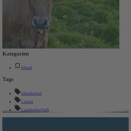
* Diese Felder sind erforderlich
Absenden
Kommentare
Keine Kommentare
Kategorien
Island
Tags
Islandschaf
Lamm
Landwirtschaft