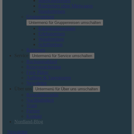
Mietwagenreisen
Rundreisen ohne Mietwagen
Standortreisen
Gruppenreisen
Untermenü für Gruppenreisen umschalten
Kleingruppenreisen
Erlebnisreisen
Wanderreisen
Schiffsreisen
Reitreisen
Service
Untermenü für Service umschalten
Buchungsablauf
Reiseversicherung
Freie Plätze
Auflüge & Tagestouren
Newsletter
Über uns
Untermenü für Über uns umschalten
Reisephilosophie
Nachhaltigkeit
Team
Partner
Kontakt
Nordland-Blog
Newsletter