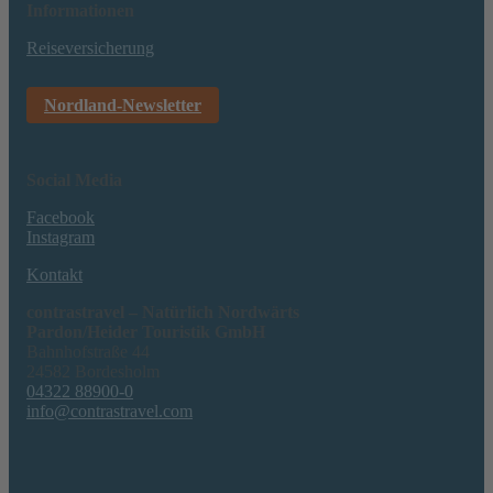
Informationen
Reiseversicherung
Nordland-Newsletter
Social Media
Facebook
Instagram
Kontakt
contrastravel – Natürlich Nordwärts
Pardon/Heider Touristik GmbH
Bahnhofstraße 44
24582 Bordesholm
04322 88900-0
info@contrastravel.com