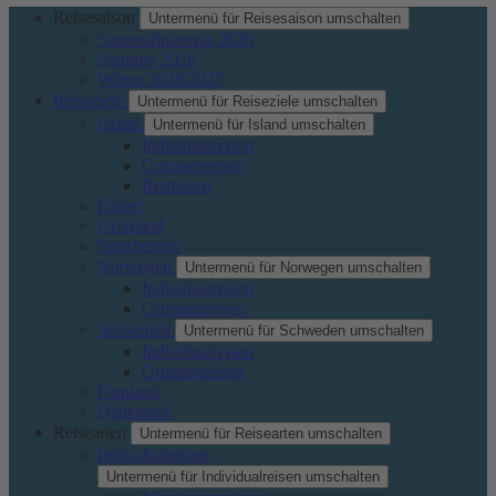
Reisesaison
Untermenü für Reisesaison umschalten
Sonnenfinsternis 2026
Sommer 2026
Winter 2026/2027
Reiseziele
Untermenü für Reiseziele umschalten
Island
Untermenü für Island umschalten
Individualreisen
Gruppenreisen
Reitreisen
Färöer
Grönland
Spitzbergen
Norwegen
Untermenü für Norwegen umschalten
Individualreisen
Gruppenreisen
Schweden
Untermenü für Schweden umschalten
Individualreisen
Gruppenreisen
Finnland
Dänemark
Reisearten
Untermenü für Reisearten umschalten
Individualreisen
Untermenü für Individualreisen umschalten