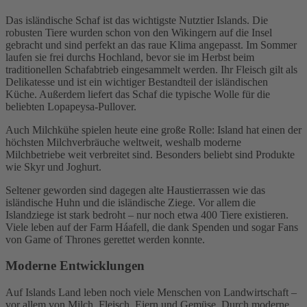
Das isländische Schaf ist das wichtigste Nutztier Islands. Die
robusten Tiere wurden schon von den Wikingern auf die Insel
gebracht und sind perfekt an das raue Klima angepasst. Im Sommer
laufen sie frei durchs Hochland, bevor sie im Herbst beim
traditionellen Schafabtrieb eingesammelt werden. Ihr Fleisch gilt als
Delikatesse und ist ein wichtiger Bestandteil der isländischen
Küche. Außerdem liefert das Schaf die typische Wolle für die
beliebten Lopapeysa-Pullover.
Auch Milchkühe spielen heute eine große Rolle: Island hat einen der
höchsten Milchverbräuche weltweit, weshalb moderne
Milchbetriebe weit verbreitet sind. Besonders beliebt sind Produkte
wie Skyr und Joghurt.
Seltener geworden sind dagegen alte Haustierrassen wie das
isländische Huhn und die isländische Ziege. Vor allem die
Islandziege ist stark bedroht – nur noch etwa 400 Tiere existieren.
Viele leben auf der Farm
Háafell
, die dank Spenden und sogar Fans
von
Game of Thrones
gerettet werden konnte.
Moderne Entwicklungen
Auf Islands Land leben noch viele Menschen von Landwirtschaft –
vor allem von Milch, Fleisch, Eiern und Gemüse. Durch moderne