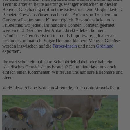
Technik arbeiten heute allerdings weniger Menschen in diesem
Bereich. Gleichzeitig eröffnet die Erdwärme neue Möglichkeiten:
Beheizte Gewächshäuser machen den Anbau von Tomaten und
Gurken selbst im rauen Klima möglich. Besonders bekannt ist
Friðheimar
, wo jedes Jahr hunderte Tonnen Tomaten geerntet
werden und Besucher den Anbau direkt erleben können.
Isländisches Gemüse ist oft teurer als Importware, gilt aber als
besonders aromatisch. Sogar Heu und kleinere Mengen Gemüse
werden inzwischen auf die
Färöer-Inseln
und nach
Grönland
exportiert.
Ihr wart schon einmal beim Schafabtrieb dabei oder habt ein
isländisches Gewächshaus besucht? Dann hinterlasst uns doch
einfach einen Kommentar. Wir freuen uns auf eure Erlebnisse und
Ideen.
Verið blessuð liebe Nordland-Freunde, Euer contrastravel-Team
Kommentar schreiben
Name
E-Mail
Kommentar