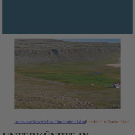
contrastravel
Reiseziele
Island
Unterkünfte in Island
Unterkünfte in Nordost-Island