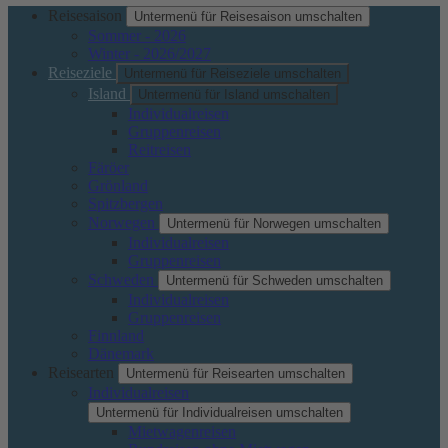
Reisesaison
Untermenü für Reisesaison umschalten
Sommer - 2026
Winter - 2026/2027
Reiseziele
Untermenü für Reiseziele umschalten
Island
Untermenü für Island umschalten
Individualreisen
Gruppenreisen
Reitreisen
Färöer
Grönland
Spitzbergen
Norwegen
Untermenü für Norwegen umschalten
Individualreisen
Gruppenreisen
Schweden
Untermenü für Schweden umschalten
Individualreisen
Gruppenreisen
Finnland
Dänemark
Reisearten
Untermenü für Reisearten umschalten
Individualreisen
Untermenü für Individualreisen umschalten
Mietwagenreisen