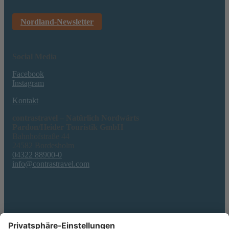
Nordland-Newsletter
Social Media
Facebook
Instagram
Kontakt
contrastravel – Natürlich Nordwärts
Pardon/Heider Touristik GmbH
Bahnhofstraße 44
24582 Bordesholm
04322 88900-0
info@contrastravel.com
Service