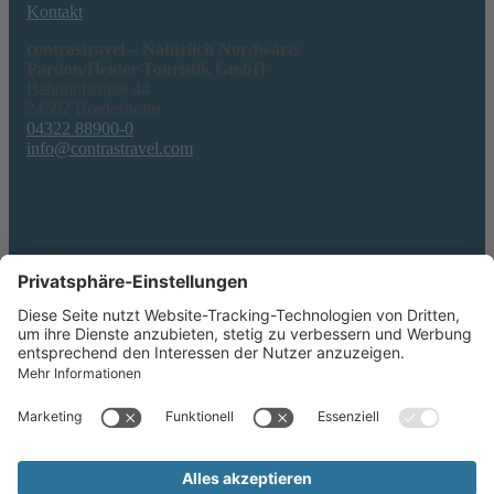
Kontakt
contrastravel – Natürlich Nordwärts
Pardon/Heider Touristik GmbH
Bahnhofstraße 44
24582 Bordesholm
04322 88900-0
info@contrastravel.com
Service
AGB & Formblatt
Erklärung zur Barrierefreiheit
Datenschutz
Impressum
Privatsphäre-Einstellungen