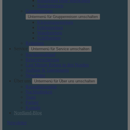
Rundreisen ohne Mietwagen
Standortreisen
Gruppenreisen
Untermenü für Gruppenreisen umschalten
Kleingruppenreisen
Erlebnisreisen
Wanderreisen
Schiffsreisen
Reitreisen
Service
Untermenü für Service umschalten
Buchungsablauf
Reiseversicherung
Last Minute Reisen in den Norden
Auflüge & Tagestouren
Newsletter
Über uns
Untermenü für Über uns umschalten
Reisephilosophie
Nachhaltigkeit
Team
Partner
Kontakt
Nordland-Blog
Newsletter