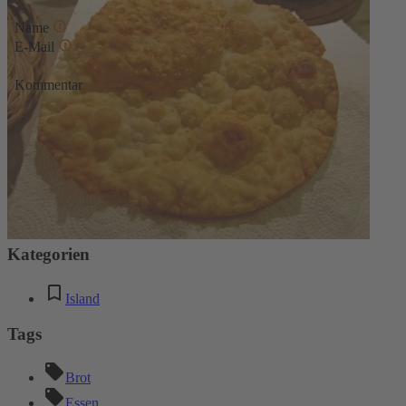
Name
E-Mail
Kommentar
* Diese Felder sind erforderlich
Absenden
Kommentare
Keine Kommentare
Kategorien
Island
Tags
Brot
Essen