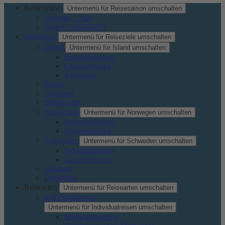
Reisesaison
Untermenü für Reisesaison umschalten
Sommer - 2026
Winter - 2026/2027
Reiseziele
Untermenü für Reiseziele umschalten
Island
Untermenü für Island umschalten
Individualreisen
Gruppenreisen
Reitreisen
Färöer
Grönland
Spitzbergen
Norwegen
Untermenü für Norwegen umschalten
Individualreisen
Gruppenreisen
Schweden
Untermenü für Schweden umschalten
Individualreisen
Gruppenreisen
Finnland
Dänemark
Reisearten
Untermenü für Reisearten umschalten
Individualreisen
Untermenü für Individualreisen umschalten
Mietwagenreisen