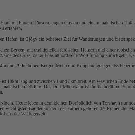
ine Stadt mit bunten Häusern, engen Gassen und einem malerischen Hafe
u erfahren.
en Hafen, ist Gjógv ein beliebtes Ziel für Wanderungen und bietet spe
chen Bergen, mit traditionellen färöischen Häusern und einer typischen
er Name des Ortes, der auf das altnordische Wort funding zurückgeht, w
764m und 790m hohen Bergen Melin und Koppenin gelegen. Es beherberg
Sie ist 18km lang und zwischen 1 und 3km breit. Am westlichen Ende bef
in – malerischen Dörfern. Das Dorf Mikladalur ist für die berühmte Skul
n.
er-Ineln. Heute leben in dem kleinen Dorf südlich von Torshavn nur noc
n wichtigsten Baudenkmälern der Färöern gehören die Ruinen der Mag
Hof aus der Wikingerzeit.