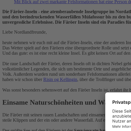
Mit Blick auf zwei markante Felsformationen hat eine Person 
Die Färöer-Inseln - eine atemberaubende Inselgruppe im Nordatl
und den beeindruckenden Wasserfällen Múlafossur bis zu den bu
unvergessliche Erlebnisse. Die Färöer Inseln sind ein Paradies
Liebe Nordlandfreunde,
heute nehmen wir euch mit auf die Färöer-Inseln, eine der anderen In
Das Wetter spielt auf den Färöern eine übergeordnete Rolle und set
Und das gute: es ist eine recht kleine Insel. Es gibt keinen Ort auf de
Die raue Landschaft der Färöer, deren Inseln oft in dichten Nebel g
volkstümlicher Legenden, die sich um bestimmte Orte und angebliche 
Volk. Außerdem wurden rund um sonderbare Felsformationen allerlei 
haben wir schon über
Risin og Kellingin
, über die Trollfinger und üb
Was sonst besonders sehenswert auf den Färöer Inseln ist, erfahrt ihr 
Einsame Naturschönheiten und Wanderpa
Die Färöer mit seinen rauen Landschaften und einsamen Naturschönhei
steile Klippen und der ein oder andere Wasserfall. Auf einsamen Wan
Der größte See auf den Färöern ist der
Sørvágsvatn bzw. Leitisvatn