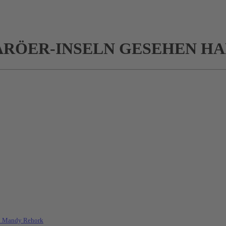
ÄRÖER-INSELN GESEHEN H
Mandy Rehork