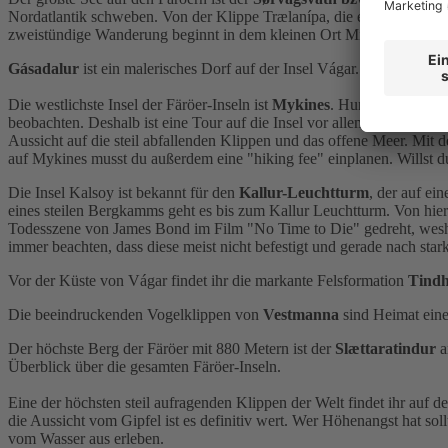
Nordatlantik schweben. Von der Klippe Trælanípa, die etwa 148m hoch i
zweistündige Wanderung beginnt in dem kleinen Ort Miðvágs, von wo
Gásadalur
ist ein malerisches Dorf auf der Insel Vágar. Der Wasserfa
Die westlichste Insel der Färöer-Inseln ist
Mykines
. Hunderte Vogela
beobachten. Deshalb ist eine Tour auf die Insel vor allem in den 
Aussicht auf die steil abfallenden Klippen und das offene Meer. Mit 
auf Mykines musst du außerdem eine "hiking fee" einplanen. Willst d
Die Insel Kalsoy ist bekannt für den
Kallur-Leuchtturm
, der auf ei
eines steilen Bergkamms geht es bis zum Kallur Leuchtturm. Von hier 
Todesszene von James Bond im Film "No Time to Die" gedreht, wesha
immer beachten, dass diese meist nicht befestigt und gerade nach sta
Vor der Küste von Vágar findet ihr die markante Felsformation
Tind
Die beeindruckenden Vogelklippen von
Vestmanna
sind Heimat eine
Der höchste Berg der Färöer mit 880 Metern ist der
Slættaratindur
a
Überblick über die gesamten Färöer-Inseln.
Eine der höchsten steil aufragenden Klippen der Welt findet ihr auf d
die Aussicht vom Gipfel ist es definitiv wert. Wer Höhenangst hat so
vom Wasser aus erleben.