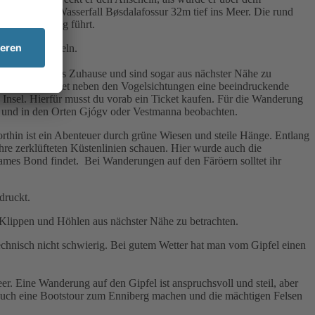
ießt sich als Wasserfall Bøsdalafossur 32m tief ins Meer. Die rund
 der Wanderung führt.
motive der Inseln.
hr sommerliches Zuhause und sind sogar aus nächster Nähe zu
eshólmur bietet neben den Vogelsichtungen eine beeindruckende
 Insel. Hierfür musst du vorab ein Ticket kaufen. Für die Wanderung
oy und in den Orten Gjógv oder Vestmanna beobachten.
dorthin ist ein Abenteuer durch grüne Wiesen und steile Hänge. Entlang
hre zerklüfteten Küstenlinien schauen. Hier wurde auch die
mes Bond findet. Bei Wanderungen auf den Färöern solltet ihr
druckt.
 Klippen und Höhlen aus nächster Nähe zu betrachten.
technisch nicht schwierig. Bei gutem Wetter hat man vom Gipfel einen
r. Eine Wanderung auf den Gipfel ist anspruchsvoll und steil, aber
us auch eine Bootstour zum Enniberg machen und die mächtigen Felsen