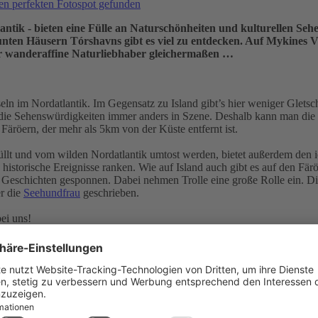
den perfekten Fotospot gefunden
antik - bieten eine Fülle an Naturschönheiten und kulturellen S
nten Häusern Tórshavns gibt es viel zu entdecken. Auf Mykines 
 für wanderaffine Naturliebhaber gleichermaßen …
seln im Nordatlantik. Im Gegensatz zu Island gibt’s hier weniger Glets
zt die Sehenswürdigkeiten immer anders in Szene. Deshalb kann man die
n Färöern, der mehr als 5km von der Küste entfernt ist.
ehüllt und vom wilden Nordatlantik umtost werden, bietet außerdem den
historische Ereignisse ranken. Wie auf Island auch gibt es auf den F
Geschichten gesponnen. Dabei nehmen Trolle eine große Rolle ein. Die
er die
Seehundfrau
geschrieben.
bei uns!
radies
ten zählen zur unberührten Schönheit des Nordatlantiks. Abseits der a
derwegen begegnet euch hier und da ein Schaf bei Schönen Weitsichten
(am Westufer hat er den ersten Namen, am Ostufer den anderen). Mit s