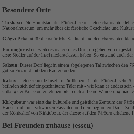
Besondere Orte
Torshavn
: Die Hauptstadt der Färöer-Inseln ist eine charmante kle
Nationalmuseum, um mehr über die färöische Geschichte und Kultur z
Gjógv:
Bekannt für die natürliche Schlucht und den charmanten klein
Funningur
ist ein weiteres malerisches Dorf, umgeben von majestätis
erste Siedler auf der Insel niedergelassen haben. So entstand auch d
Saksun
: Dieses Dorf liegt in einem abgelegenen Tal zwischen den 
gut zu Fuß und mit dem Rad erkunden.
Kalsoy
ist eine schmale Insel im nördlichen Teil der Färöer-Inseln. 
befinden sich tief eingeschnittene Täler mit - wie kann es anders se
entlang der Küste unternehmen oder euch auf eine Wanderung mache
Kirkjubøur
war einst das kulturelle und geistliche Zentrum der Färö
Häuser mit ihren schwarzen Fassaden und dem begrünten Dach. Zu de
der Königshof von Kirkjubøur, der älteste auf den Färöern erhaltene 
Bei Freunden zuhause (essen)