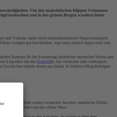
ehenswürdigkeiten. Von den majestätischen Klippen Vestmanna
Vögel beobachten und in den grünen Bergen wandern bietet
cher und Vulkane, dafür nicht minderdramatische Naturschauspiele.
 Färöer weniger gut beschreiben, man muss einfach dagewesen sein.
 idealen Rahmen für die Entstehung zahlreicher mystischer Wesen und
äröern Legenden um das
Huldufól
k, das versteckte oder verborgene
 Geschichten ähneln denen aus Island. In früheren Blog-Beiträgen
usgetretenen Pfade warten versteckte Juwelen, malerische Dörfer,
 (bei gutem Wetter) auf das offene Meer.
einer Lage erweckt er den Anschein, als würde er über dem