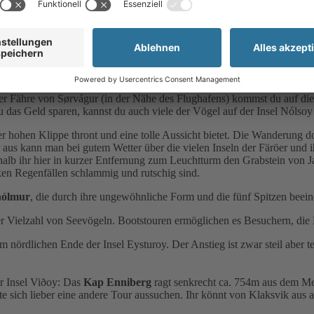
st, habt ihr einen perfekten Blick über den See Leitisvatn. Dieser erg
 aus ein gut markierter Weg entlang des Sees bis zum Ausgangspunkt
ll Múlafossur stürzt direkt ins Meer und ist eines der bekanntesten Foto
rten wie Papageientaucher, Trottellummen und Basstölpel finden hier i
Sommermonaten zu empfehlen. Die Wanderung zum Leuchtturm von Mykin
der Fähre von Sørvágur (in der Nähe des Flughafens) kommst du auf die
u das Geld sparen, kannst du auch viele der Vögel auf der Insel Nóls
ner hohen Klippe thront und eine tolle Aussicht bietet. Die Wanderung 
aus kann man bei gutem Wetter über die vielen Inseln der Färöer und i
lb ihr hier in kurzer Entfernung zum Leuchtturm den Grabstein von Ja
rken Regenfällen schlammig und rutschig sind.
hólmur
, die durch ihre ungewöhnliche Form und die fünf Spitzen beein
r Vielzahl von Seevögeln. Bootstouren ermöglichen es Besuchern, die
m nördlichen Ende der Insel Eysturoy. Der Anstieg ist zwar steil aber 
er Insel Viðoy: Das
Kap Enniberg
ragt senkrecht ca. 754m aus dem Mee
llte sich lieber eine andere Tour aussuchen. Ihr könnt von Klaksvik a