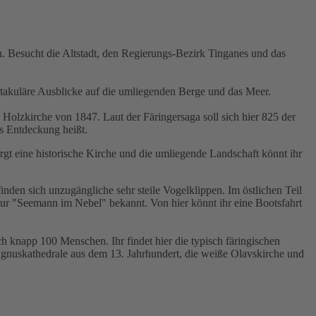
n. Besucht die Altstadt, den Regierungs-Bezirk Tinganes und das
ktakuläre Ausblicke auf die umliegenden Berge und das Meer.
 Holzkirche von 1847. Laut der Färingersaga soll sich hier 825 der
as Entdeckung heißt.
t eine historische Kirche und die umliegende Landschaft könnt ihr
inden sich unzugängliche sehr steile Vogelklippen. Im östlichen Teil
ptur "Seemann im Nebel" bekannt. Von hier könnt ihr eine Bootsfahrt
h knapp 100 Menschen. Ihr findet hier die typisch färingischen
nuskathedrale aus dem 13. Jahrhundert, die weiße Olavskirche und